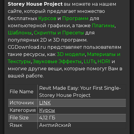
Storey House Project
вы можете на нашем
сайте, который предлагает множество
бесплатных
Курсов
и
Программ
для
компьютерной графики, а также
Плагины
,
Шаблоны
,
Скрипты и Пресеты
для
популярных 2D и 3D программ.
CGDownload.ru представляет пользователям
такие ресурсы, как
3D модели
,
Материалы и
Текстуры
,
Звуковые Эффекты
,
LUTs
,
HDRI
и
многие другие вещи, которые помогут Вам в
вашей работе.
Revit Made Easy: Your First Single-
File Name
Storey House Project
Источник
LINK
Категория
Курсы
File Size
4,12 ГБ
Язык
Английский