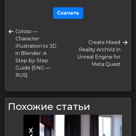
Скачать
Навигация
Предыдущая
Coloso —
по
запись
Character
Следующая
Create Mixed
записям
Illustration to 3D
запись
Reality ArchViz in
in Blender: A
Unreal Engine for
Step-by-Step
Meta Quest
Guide [ENG —
RUS]
Похожие статьи