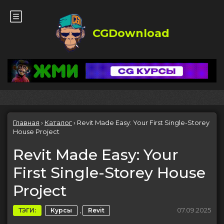
CGDownload
Главная
›
Каталог
›
Revit Made Easy: Your First Single-Storey
House Project
Revit Made Easy: Your
First Single-Storey House
Project
,
07.09.2025
ТЭГИ:
Курсы
Revit