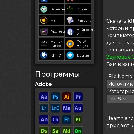
GameDev
IClone
Mari
Plasticity
Скачать
Ki
который п
Нейросети
Procreate
ИИ
компьютер
Монтаж
Фото/
для попул
видео
Видео
пользоват
КИНО
Другие
Звуковые 
Вам в ваше
Программы
File Name
Источник
Adobe
Категори
File Size
Hearth an
придают к