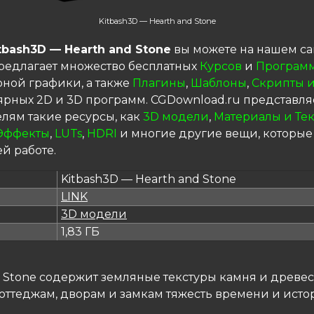
Kitbash3D — Hearth and Stone
tbash3D — Hearth and Stone
вы можете на нашем са
редлагает множество бесплатных
Курсов
и
Програм
ной графики, а также
Плагины
,
Шаблоны
,
Скрипты и
ярных 2D и 3D программ. CGDownload.ru представля
елям такие ресурсы, как
3D модели
,
Материалы и Те
Эффекты
,
LUTs
,
HDRI
и многие другие вещи, которые
й работе.
Kitbash3D — Hearth and Stone
LINK
я
3D модели
1,83 ГБ
d Stone содержит земляные текстуры камня и древе
оттеджам, дворам и замкам тяжесть времени и исто