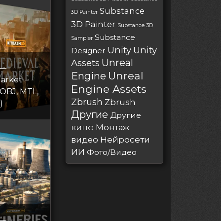
Substance
3D Painter
3D Painter
Substance 3D
Substance
Sampler
Unity
Unity
Designer
Unreal
Assets
 —
Unreal
Engine
Market
Engine Assets
 OBJ, MTL,
Zbrush
Zbrush
)
Другие
Другие
Монтаж
КИНО
Нейросети
видео
ИИ
Фото/Видео
 —