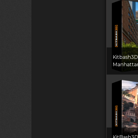
Kitbash3D
Manhatta
KitBash3