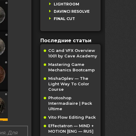
LIGHTROOM
DAVINCI RESOLVE
FINAL CUT
Последние статьи
CG and VFX Overview
1001 by Cave Academy
Mastering Game
Mechanics Bootcamp
MishaOplev — The
Light Way To Color
Course
Photoshop
Intermadiaire | Pack
Ultime
Vito Flow Editing Pack
Effectatron — MIND +
MOTION [ENG — RUS]
ия. Для