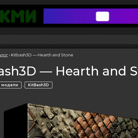
алог
›
Kitbash3D — Hearth and Stone
ash3D — Hearth and 
,
 модели
KitBash3D