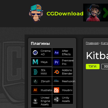
CGDownload
Главная
›
Кат
Плагины
Cinema
After
Kitb
4D
Effects
Premiere
Maya
Pro
ТЭГИ:
3D
3Ds
Addons
MAX
Blender
Zbrush
Reallusion
Illustrator
Houdini
Unreal
Unity
Engine
Assets
Assets