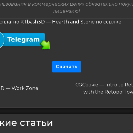
льзования в коммерческих целях обязательно поку
лицензию!
сплатно Kitbash3D — Hearth and Stone по ссылке
Скачать
гация
Следующая
CGCookie — Intro to Re
дущая
3D — Work Zone
запись
with the RetopoFlo
сям
жие статьи