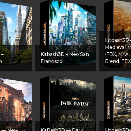
Kitbash3D
Medieval 
 –
Kitbash3D – Neo San
(FBX, MAX,
n
Francisco
Blend, TEX
D — New
KitBash3D — Dark
Kitbash3D