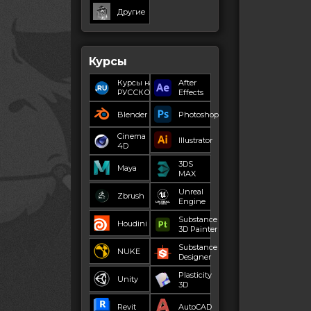
Другие
Курсы
Курсы на
After
РУССКОМ
Effects
Blender
Photoshop
Cinema
Illustrator
4D
3DS
Maya
MAX
Unreal
Zbrush
Engine
Substance
Houdini
3D Painter
Substance
NUKE
Designer
Plasticity
Unity
3D
Revit
AutoCAD