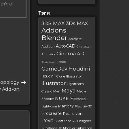
пайте
Тэги
3DS MAX
3Ds MAX
Addons
Blender
Animate
AutoCAD
Audition
Character
Cinema 4D
Animator
Fresco
Dimension
Houdini
GameDev
Houdini
IClone
Illustrator
topology
Illustrator
Lightroom
w Add-on
Maya
Classic
Mari
Media
NUKE
Encoder
Photoshop
Plasticity
Lightroom
Plasticity 3D
Procreate
Reallusion
Revit
Substance 3D Designer
Substance 3D Modeler
Substance