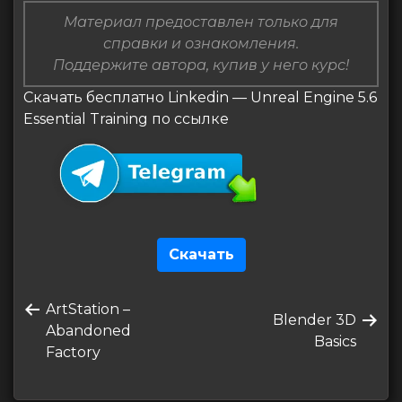
Материал предоставлен только для
справки и ознакомления.
Поддержите автора, купив у него курс!
Скачать бесплатно Linkedin — Unreal Engine 5.6
Essential Training по ссылке
Скачать
Навигация
Предыдущая
ArtStation –
по
Следующая
Blender 3D
запись
Abandoned
запись
Basics
записям
Factory