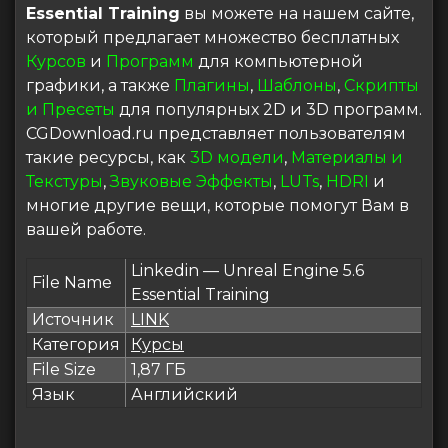
Essential Training
вы можете на нашем сайте,
который предлагает множество бесплатных
Курсов
и
Программ
для компьютерной
графики, а также
Плагины
,
Шаблоны
,
Скрипты
и Пресеты
для популярных 2D и 3D программ.
CGDownload.ru представляет пользователям
такие ресурсы, как
3D модели
,
Материалы и
Текстуры
,
Звуковые Эффекты
,
LUTs
,
HDRI
и
многие другие вещи, которые помогут Вам в
вашей работе.
Linkedin — Unreal Engine 5.6
File Name
Essential Training
Источник
LINK
Категория
Курсы
File Size
1,87 ГБ
Язык
Английский