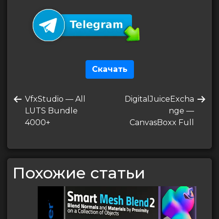
Скачать
Навигация
Предыдущая
Следующая
VfxStudio — All
DigitalJuiceExcha
по
запись
запись
LUTS Bundle
nge —
записям
4000+
CanvasBoxx Full
Похожие статьи