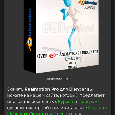
Realmotion Pro
Скачать
Realmotion Pro
для Blender вы
можете на нашем сайте, который предлагает
множество бесплатных
Курсов
и
Программ
для компьютерной графики, а также
Плагины
,
Шаблоны
,
Скрипты и Пресеты
для