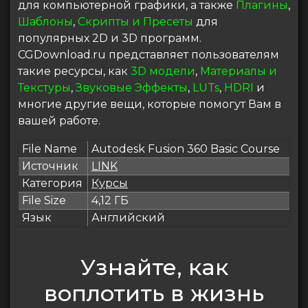
для компьютерной графики, а также
Плагины
,
Шаблоны
,
Скрипты и Пресеты
для
популярных 2D и 3D программ.
CGDownload.ru представляет пользователям
такие ресурсы, как
3D модели
,
Материалы и
Текстуры
,
Звуковые Эффекты
,
LUTs
,
HDRI
и
многие другие вещи, которые помогут Вам в
вашей работе.
File Name
Autodesk Fusion 360 Basic Course
Источник
LINK
Категория
Курсы
File Size
4,12 ГБ
Язык
Английский
Узнайте, как
воплотить в жизнь