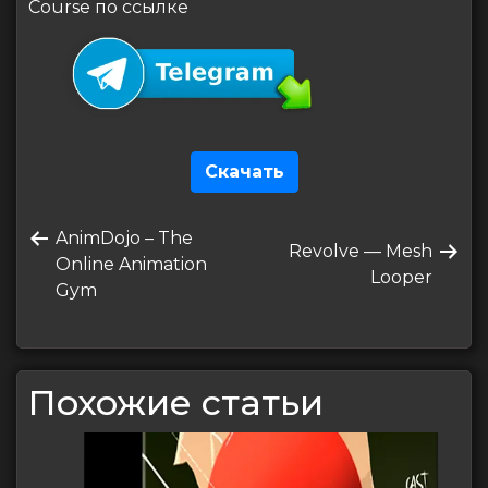
Course по ссылке
Скачать
Навигация
Предыдущая
AnimDojo – The
по
Следующая
Revolve — Mesh
запись
Online Animation
запись
Looper
записям
Gym
Похожие статьи