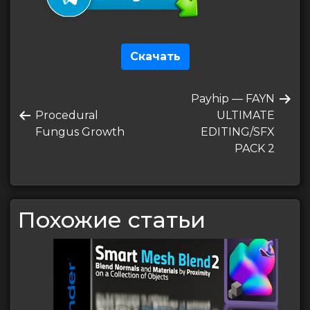
Скачать
Навигация
Следующая
Payhip — FAYN
по
Предыдущая
запись
Procedural
ULTIMATE
записям
запись
Fungus Growth
EDITING/SFX
PACK 2
Похожие статьи