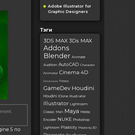
Adobe Illustrator for
Graphic Designers
Тэги
3DS MAX
3Ds MAX
Addons
Blender
Animate
AutoCAD
Audition
Character
Cinema 4D
Animator
Fresco
Dimension
Houdini
GameDev
Houdini
IClone
Illustrator
Illustrator
Lightroom
Maya
ения.
Classic
Mari
Media
NUKE
Encoder
Photoshop
Plasticity
Lightroom
Plasticity 3D
ine 5 по