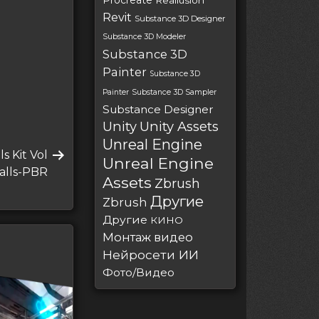
Procreate
Reallusion
Revit
Substance 3D Designer
Substance 3D Modeler
Substance 3D
Painter
Substance 3D
Painter
Substance 3D Sampler
Substance Designer
Unity
Unity Assets
Unreal Engine
s Kit Vol
Unreal Engine
alls-PBR
Assets
Zbrush
Другие
Zbrush
Другие
КИНО
Монтаж видео
Нейросети ИИ
Фото/Видео