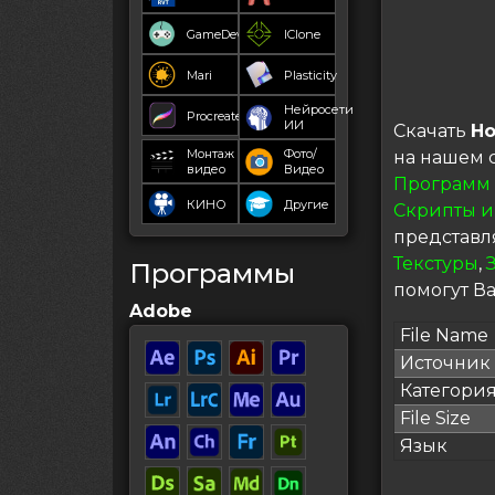
GameDev
IClone
Mari
Plasticity
Нейросети
Procreate
ИИ
Скачать
Ho
Монтаж
Фото/
на нашем 
видео
Видео
Программ
КИНО
Другие
Скрипты и
представл
Текстуры
,
Программы
помогут Ва
Adobe
File Name
Источник
Категори
File Size
Язык