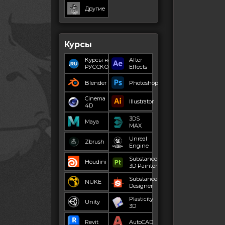
Другие
Курсы
Курсы на
After
РУССКОМ
Effects
Blender
Photoshop
Cinema
Illustrator
4D
3DS
Maya
MAX
Unreal
Zbrush
Engine
Substance
Houdini
3D Painter
Substance
NUKE
Designer
Plasticity
Unity
3D
Revit
AutoCAD