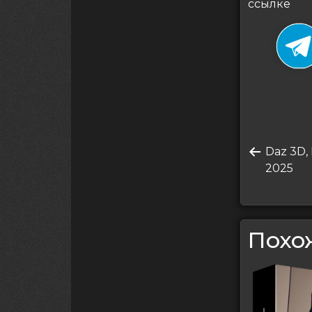
ссылке
Нави
Преды
Daz 3D,
по
запись
2025
запи
Похо