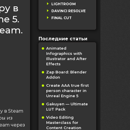
LIGHTROOM
ру в
DAVINCI RESOLVE
e 5.
FINAL CUT
team.
Последние статьи
Animated
Infographics with
Illustrator and After
Effects
Zap Board: Blender
Addon
Create AAA true first
person character in
Unreal Engine 5
Gakuyen — Ultimate
LUT Pack
ру в Steam
Video Editing
ры из
Masterclass for
team через
Content Creation