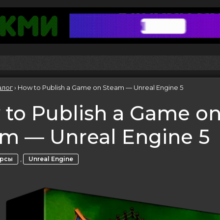
алог
›
How to Publish a Game on Steam — Unreal Engine 5
to Publish a Game o
m — Unreal Engine 5
,
урсы
Unreal Engine