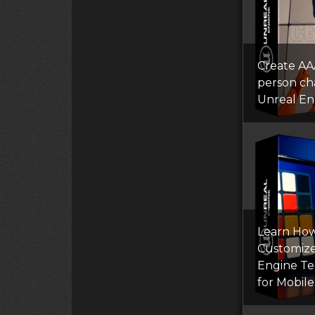
Create AAA
person cha
Unreal En
Learn Ho
Customize
Engine T
for Mobil