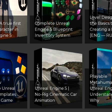
Level Desi
 true first
Complete Unreal
the Basics 
racter in
Engine 5 Blueprint
Creating a 
gine 5
Inventory System
[ENG — RU
Playable
w
Metahuman
 Unreal
Unreal Engine 5 |
Unreal Engi
emplates
No-Rig Cinematic Car
Understan
e Game
Animation
Why