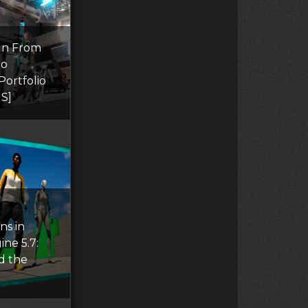
gn From
to
Portfolio
S]
s in
ne 5.7:
d the