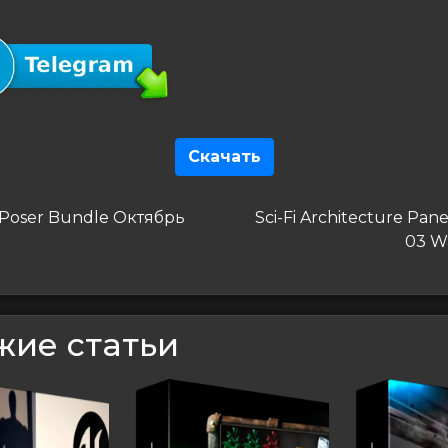
Скачать
гация
дущая
Следующая
 Poser Bundle Октябрь
Sci-Fi Architecture Panel
запись
03 W
сям
жие статьи