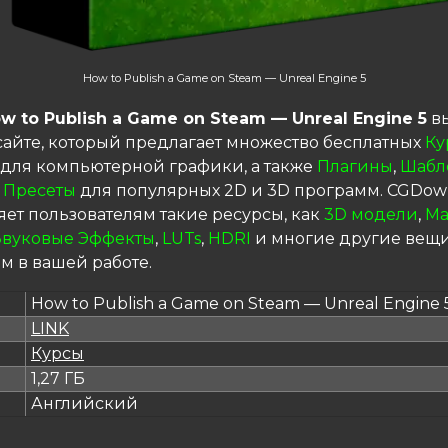
How to Publish a Game on Steam — Unreal Engine 5
w to Publish a Game on Steam — Unreal Engine 5
вы
сайте, который предлагает множество бесплатных
Ку
для компьютерной графики, а также
Плагины
,
Шабл
 Пресеты
для популярных 2D и 3D программ. CGDow
яет пользователям такие ресурсы, как
3D модели
,
Ма
Звуковые Эффекты
,
LUTs
,
HDRI
и многие другие вещи
м в вашей работе.
How to Publish a Game on Steam — Unreal Engine 
LINK
я
Курсы
1,27 ГБ
Английский