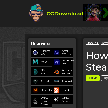
CGDownload
Главная
›
Кат
Плагины
Cinema
After
How 
4D
Effects
Premiere
Maya
Stea
Pro
3Ds
Addons
MAX
Blender
ТЭГИ:
К
Zbrush
Reallusion
Illustrator
Houdini
Unreal
Unity
Engine
Assets
Assets