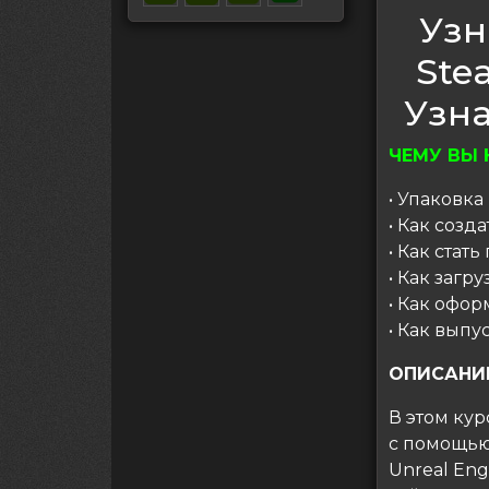
Узн
Ste
Узна
ЧЕМУ ВЫ 
• Упаковка
• Как созд
• Как стат
• Как загр
• Как офо
• Как выпу
ОПИСАНИ
В этом кур
с помощью 
Unreal Eng