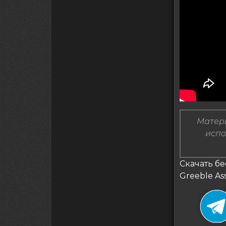
Матери
испо
Скачать бе
Greeble As