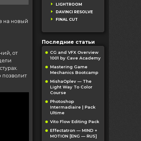
LIGHTROOM
DAVINCI RESOLVE
FINAL CUT
в на новый
Последние статьи
CG and VFX Overview
ий, от
1001 by Cave Academy
дели
Mastering Game
стурах.
Mechanics Bootcamp
о позволит
MishaOplev — The
Light Way To Color
Course
Photoshop
Intermadiaire | Pack
Ultime
Vito Flow Editing Pack
Effectatron — MIND +
MOTION [ENG — RUS]