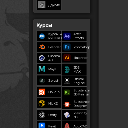
Другие
Курсы
Курсы на
After
РУССКОМ
Effects
Blender
Photoshop
Cinema
Illustrator
4D
3DS
Maya
MAX
Unreal
Zbrush
Engine
Substance
Houdini
3D Painter
Substance
NUKE
Designer
Plasticity
Unity
3D
Revit
AutoCAD