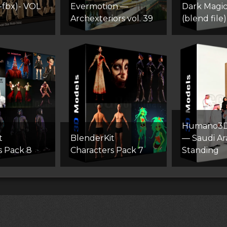
-fbx)- VOL
Evermotion —
Dark Magici
Archexteriors vol. 39
(blend file)
Humano3D
t
BlenderKit
— Saudi Ar
s Pack 8
Сharacters Pack 7
Standing