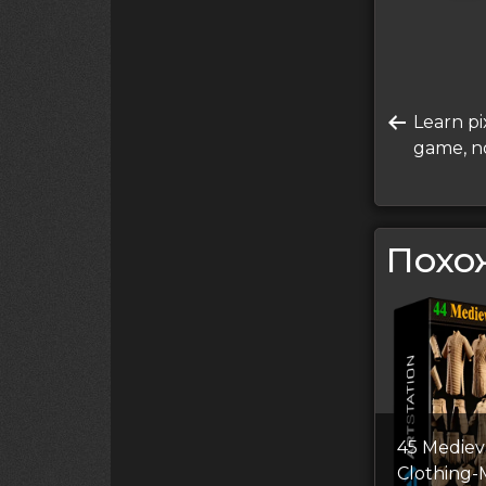
Нави
Преды
Learn pi
по
запись
game, n
запи
Похо
45 Mediev
Clothing