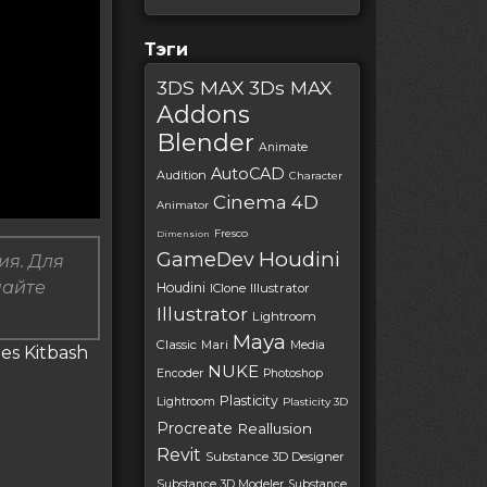
Тэги
3DS MAX
3Ds MAX
Addons
Blender
Animate
AutoCAD
Audition
Character
Cinema 4D
Animator
Fresco
Dimension
Houdini
GameDev
ия. Для
пайте
Houdini
IClone
Illustrator
Illustrator
Lightroom
Maya
Classic
Mari
Media
es Kitbash
NUKE
Encoder
Photoshop
Plasticity
Lightroom
Plasticity 3D
Procreate
Reallusion
Revit
Substance 3D Designer
Substance 3D Modeler
Substance