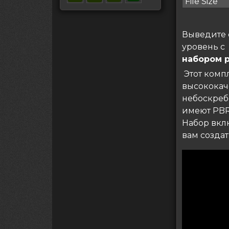
File Size
Выведите 
уровень с
набором р
Этот комп
высококач
небоскреб
имеют PBR-
Набор вклю
вам созда