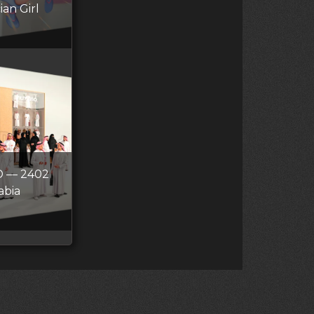
an Girl
 — 2402
abia