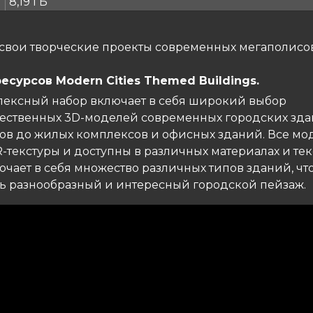
8,19 ГБ
свои творческие проекты современных мегаполисо
есурсов Modern Cities Themed Buildings.
лексный набор включает в себя широкий выбор
ественных 3D-моделей современных городских здан
ов до жилых комплексов и офисных зданий. Все мо
текстуры и доступны в различных материалах и тек
чает в себя множество различных типов зданий, чт
ть разнообразный и интересный городской пейзаж.