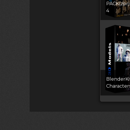
PACK(zprj
4
BlenderKi
Сharacter