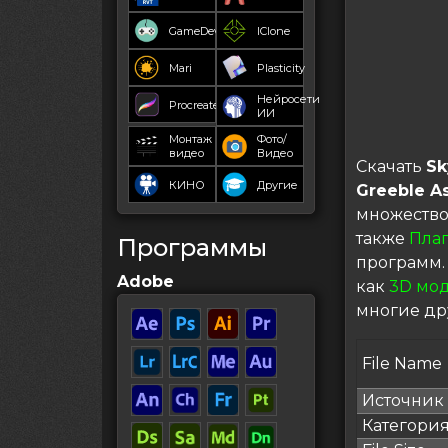
GameDev
IClone
Mari
Plasticity
Нейросети
Procreate
ИИ
Монтаж
Фото/
видео
Видео
Скачать
Sk
КИНО
Другие
Greeble A
множество
также
Пла
Программы
программ.
Adobe
как
3D мо
многие др
File Name
Источник
Категори