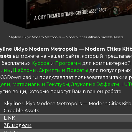
Skyline Ukiyo Modern Metropolis — Modern Cities Kitbash Greeble Assets
yline Ukiyo Modern Metropolis — Modern Cities Kit
ssets
вы можете на нашем сайте, который предлагае
 бесплатных
Курсов
и
Программ
для компьютерной 
гины
,
Шаблоны
,
Скрипты и Пресеты
для популярных 
 CGDownload.ru представляет пользователям такие р
дели
,
Материалы и Текстуры
,
Звуковые Эффекты
,
LUT
угие вещи, которые помогут Вам в вашей работе.
Skyline Ukiyo Modern Metropolis — Modern Cities Kitb
Greeble Assets
LINK
я
3D модели