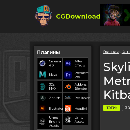
CGDownload
Главная
›
Кат
Плагины
Cinema
After
Skyl
4D
Effects
Premiere
Maya
Metr
Pro
3Ds
Addons
MAX
Blender
Kitb
Zbrush
Reallusion
ТЭГИ:
3D
Illustrator
Houdini
Unreal
Unity
Engine
Assets
Assets