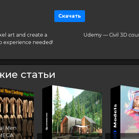
Скачать
гация
дущая
Следующая
xel art and create a
Udemy — Civil 3D cou
запись
o experience needed!
сям
жие статьи
al Men
-MEGA