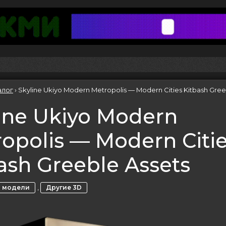
алог
›
Skyline Ukiyo Modern Metropolis — Modern Cities Kitbash Gree
ine Ukiyo Modern
opolis — Modern Citi
ash Greeble Assets
,
 модели
Другие 3D