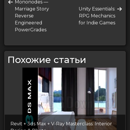
Предыдущая
Mononodes —
по
запись
Следующая
Marriage Story
Unity Essentials:
записям
запись
Reverse
RPG Mechanics
Engineered
for Indie Games
PowerGrades
Похожие статьи
Revit + 3ds Max + V-Ray Masterclass: Interior