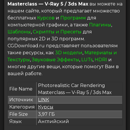
Masterclass — V-Ray 5 / 3ds Max
вы можете на
нашем сайте, который предлагает множество
бесплатных
Курсов
и
Программ
для
компьютерной графики, а также
Плагины
,
Шаблоны
,
Скрипты и Пресеты
для
популярных 2D и 3D программ.
CGDownload.ru представляет пользователям
такие ресурсы, как
3D модели
,
Материалы и
Текстуры
,
Звуковые Эффекты
,
LUTs
,
HDRI
и
многие другие вещи, которые помогут Вам в
вашей работе.
Photorealistic Car Rendering
File Name
Masterclass — V-Ray 5 / 3ds Max
Источник
LINK
Категория
Курсы
File Size
3,97 ГБ
Язык
Английский