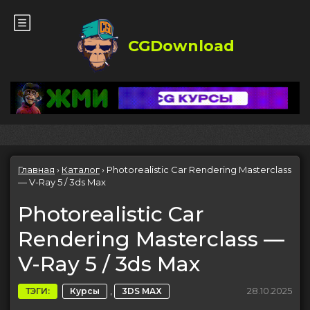
CGDownload
Главная
›
Каталог
›
Photorealistic Car Rendering Masterclass
— V-Ray 5 / 3ds Max
Photorealistic Car
Rendering Masterclass —
V-Ray 5 / 3ds Max
,
28.10.2025
ТЭГИ:
Курсы
3DS MAX