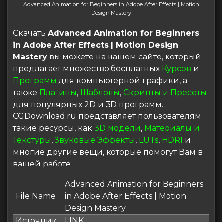
Advanced Animation for Beginners in Adobe After Effects | Motion
Design Mastery
Скачать
Advanced Animation for Beginners
in Adobe After Effects | Motion Design
Mastery
вы можете на нашем сайте, который
предлагает множество бесплатных
Курсов
и
Программ
для компьютерной графики, а
также
Плагины
,
Шаблоны
,
Скрипты и Пресеты
для популярных 2D и 3D программ.
CGDownload.ru представляет пользователям
такие ресурсы, как
3D модели
,
Материалы и
Текстуры
,
Звуковые Эффекты
,
LUTs
,
HDRI
и
многие другие вещи, которые помогут Вам в
вашей работе.
Advanced Animation for Beginners
File Name
in Adobe After Effects | Motion
Design Mastery
Источник
LINK