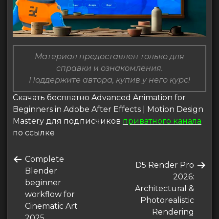
Материал предоставлен только для
справки и ознакомления.
Поддержите автора, купив у него курс!
Скачать бесплатно Advanced Animation for
Beginners in Adobe After Effects | Motion Design
Mastery для подписчиков
приватного канала
по ссылке
Навигация
Предыдущая
Complete
по
Следующая
D5 Render Pro
запись
Blender
запись
2026:
записям
beginner
Architectural &
workflow for
Photorealistic
Cinematic Art
Rendering
2025