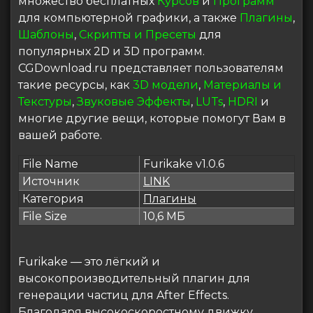
множество бесплатных
Курсов
и
Программ
для компьютерной графики, а также
Плагины
,
Шаблоны
,
Скрипты и Пресеты
для
популярных 2D и 3D программ.
CGDownload.ru представляет пользователям
такие ресурсы, как
3D модели
,
Материалы и
Текстуры
,
Звуковые Эффекты
,
LUTs
,
HDRI
и
многие другие вещи, которые помогут Вам в
вашей работе.
File Name
Furikake v1.0.6
Источник
LINK
Категория
Плагины
File Size
10,6 МБ
Furikake — это лёгкий и
высокопроизводительный плагин для
генерации частиц для After Effects.
Благодаря высокоскоростному движку