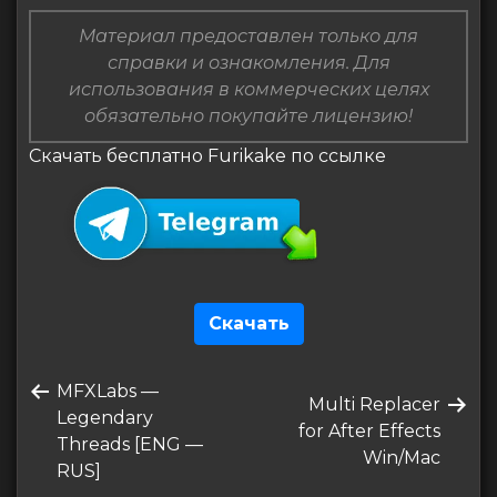
Материал предоставлен только для
справки и ознакомления. Для
использования в коммерческих целях
обязательно покупайте лицензию!
Скачать бесплатно Furikake по ссылке
Скачать
Навигация
Предыдущая
MFXLabs —
по
Следующая
Multi Replacer
запись
Legendary
запись
for After Effects
записям
Threads [ENG —
Win/Mac
RUS]