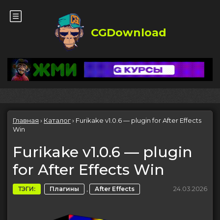
CGDownload
Главная
›
Каталог
›
Furikake v1.0.6 — plugin for After Effects
Win
Furikake v1.0.6 — plugin
for After Effects Win
,
24.03.2026
ТЭГИ:
Плагины
After Effects