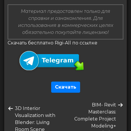
Материал предоставлен только для
справки и ознакомления. Для
использования в коммерческих целях
обязательно покупайте лицензию!
Скачать бесплатно Rigi-All по ссылке
Скачать
Навигация
Следующая
BIM- Revit
по
Предыдущая
3D Interior
запись
Masterclass:
запись
Visualization with
записям
Complete Project
Blender: Living
Modeling+
Room Scene