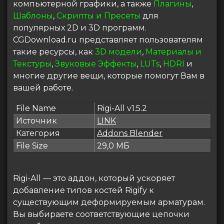
компьютерной графики, а также
Плагины
,
Шаблоны
,
Скрипты и Пресеты
для
популярных 2D и 3D программ.
CGDownload.ru представляет пользователям
такие ресурсы, как
3D модели
,
Материалы и
Текстуры
,
Звуковые Эффекты
,
LUTs
,
HDRI
и
многие другие вещи, которые помогут Вам в
вашей работе.
File Name
Rigi-All v1.5.2
Источник
LINK
Категория
Addons Blender
File Size
29,0 МБ
Rigi-All — это аддон, который ускоряет
добавление типов костей Rigify к
существующим деформируемым арматурам.
Вы выбираете соответствующие цепочки