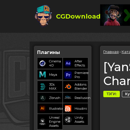
CGDownload
Главная
›
Кат
Плагины
Cinema
After
[Yan
4D
Effects
Premiere
Maya
Char
Pro
3Ds
Addons
MAX
Blender
ТЭГИ:
К
Zbrush
Reallusion
Illustrator
Houdini
Unreal
Unity
Engine
Assets
Assets