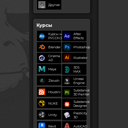
Другие
Курсы
Курсы на
After
РУССКОМ
Effects
Blender
Photoshop
Cinema
Illustrator
4D
3DS
Maya
MAX
Unreal
Zbrush
Engine
Substance
Houdini
3D Painter
Substance
NUKE
Designer
Plasticity
Unity
3D
Revit
AutoCAD