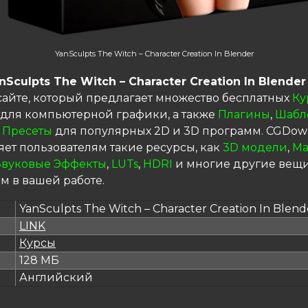
YanSculpts The Witch – Character Creation In Blender
nSculpts The Witch – Character Creation In Blender
сайте, который предлагает множество бесплатных
Ку
для компьютерной графики, а также
Плагины
,
Шабл
 Пресеты
для популярных 2D и 3D программ. CGDow
яет пользователям такие ресурсы, как
3D модели
,
Ма
Звуковые Эффекты
,
LUTs
,
HDRI
и многие другие вещи
м в вашей работе.
YanSculpts The Witch – Character Creation In Blend
LINK
я
Курсы
128 МБ
Английский