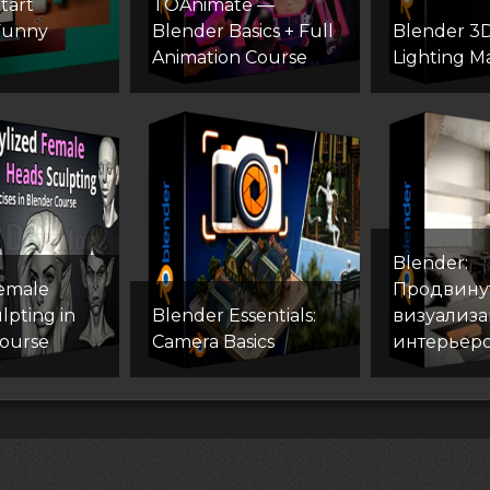
tart
TOAnimate —
Funny
Blender Basics + Full
Blender 3D:
Animation Course
Lighting M
Blender:
Female
Продвину
lpting in
Blender Essentials:
визуализ
ourse
Camera Basics
интерьер