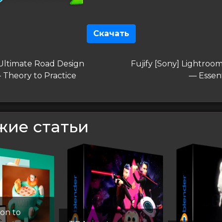
Скачать
гация
дущая
Следующая
 Ultimate Road Design
Fujify [Sony] Lightroom
запись
 Theory to Practice
— Essent
сям
жие статьи
ion to