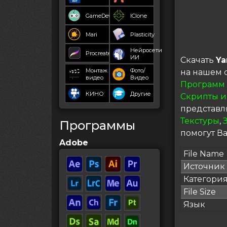
GameDev
IClone
Mari
Plasticity
Нейросети
Procreate
ИИ
Скачать
Ya
Монтаж
Фото/
на нашем 
видео
Видео
Программ
КИНО
Другие
Скрипты и
представл
Текстуры
,
Программы
помогут Ва
Adobe
File Name
Источник
Категори
File Size
Язык