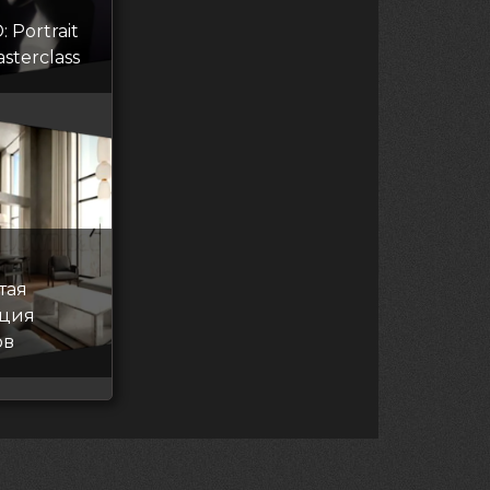
 Portrait
asterclass
тая
ация
ов