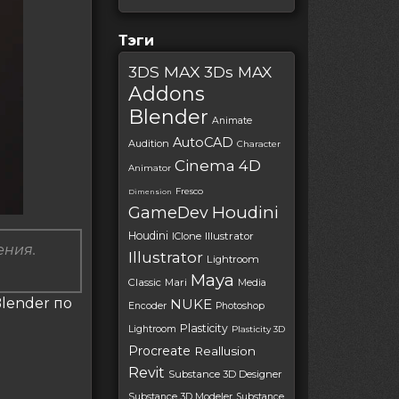
Тэги
3DS MAX
3Ds MAX
Addons
Blender
Animate
AutoCAD
Audition
Character
Cinema 4D
Animator
Fresco
Dimension
Houdini
GameDev
Houdini
IClone
Illustrator
ения.
Illustrator
Lightroom
Maya
Classic
Mari
Media
Blender по
NUKE
Encoder
Photoshop
Plasticity
Lightroom
Plasticity 3D
Procreate
Reallusion
Revit
Substance 3D Designer
Substance 3D Modeler
Substance