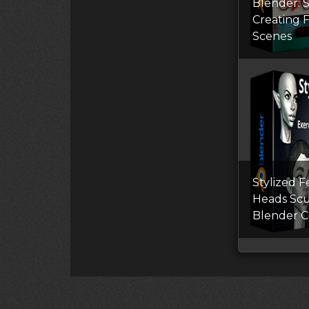
Blender: S
Creating 
Scenes
Stylized 
Heads Scu
Blender C