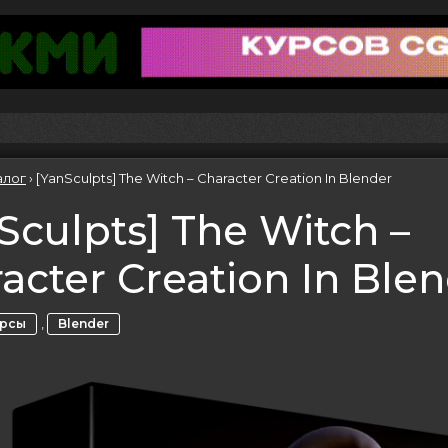
алог
›
[YanSculpts] The Witch – Character Creation In Blender
Sculpts] The Witch –
acter Creation In Ble
,
урсы
Blender