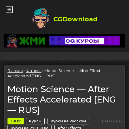
CGDownload
Главная
›
Каталог
›
Motion Science — After Effects
Accelerated [ENG — RUS]
Motion Science — After
Effects Accelerated [ENG
— RUS]
,
,
07.02.2026
ТЭГИ:
Курсы
Курсы на Русском
,
Курсы на РУССКОМ
After Effects