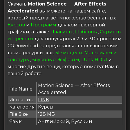
Скачать
Motion Science — After Effects
Accelerated
вы можете на нашем сайте,
который предлагает множество бесплатных
Курсов
и
Программ
для компьютерной
графики, а также
Плагины
,
Шаблоны
,
Скрипты
и Пресеты
для популярных 2D и 3D программ.
CGDownload.ru представляет пользователям
такие ресурсы, как
3D модели
,
Материалы и
Текстуры
,
Звуковые Эффекты
,
LUTs
,
HDRI
и
многие другие вещи, которые помогут Вам в
вашей работе.
Motion Science — After Effects
File Name
Accelerated
Источник
LINK
Категория
Курсы
File Size
128 МБ
Язык
Английский, Русский