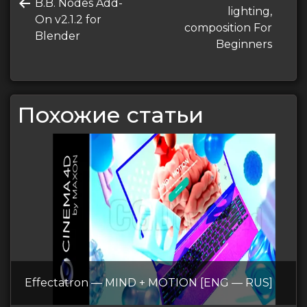
по
Предыдущая
B.B. Nodes Add-
запись
lighting,
запись
On v2.1.2 for
записям
composition For
Blender
Beginners
Похожие статьи
Effectatron — MIND + MOTION [ENG — RUS]