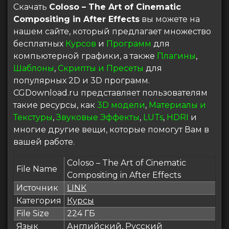
Скачать
Coloso – The Art of Cinematic
Compositing in After Effects
вы можете на
нашем сайте, который предлагает множество
бесплатных
Курсов
и
Программ
для
компьютерной графики, а также
Плагины
,
Шаблоны
,
Скрипты и Пресеты
для
популярных 2D и 3D программ.
CGDownload.ru представляет пользователям
такие ресурсы, как
3D модели
,
Материалы и
Текстуры
,
Звуковые Эффекты
,
LUTs
,
HDRI
и
многие другие вещи, которые помогут Вам в
вашей работе.
Coloso – The Art of Cinematic
File Name
Compositing in After Effects
Источник
LINK
Категория
Курсы
File Size
224 ГБ
Язык
Английский, Русский