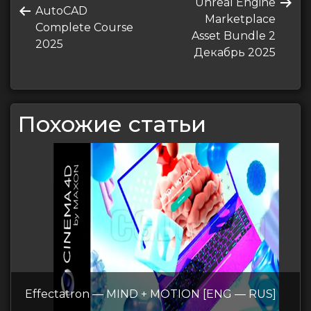
Следующая
Unreal Engine
по
Предыдущая
AutoCAD
запись
Marketplace
запись
Complete Course
записям
Asset Bundle 2
2025
Декабрь 2025
Похожие статьи
Effectatron — MIND + MOTION [ENG — RUS]