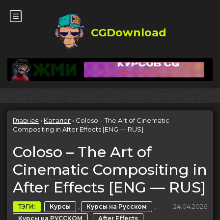
CGDownload
Главная
›
Каталог
›
Coloso – The Art of Cinematic
Compositing in After Effects [ENG — RUS]
Coloso – The Art of
Cinematic Compositing in
After Effects [ENG — RUS]
,
,
24.04.2026
ТЭГИ:
Курсы
Курсы на Русском
,
Курсы на РУССКОМ
After Effects