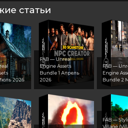
жие статьи
FAB — Unreal
real
Engine Assets
FAB — Unr
sets
Bundle 1 Апрель
Engine Ass
 Июль 2026
2026
Bundle 2 
FAB — Styl
Village (Vil