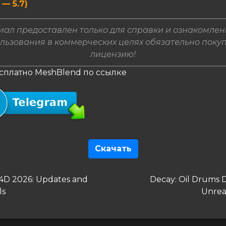
5 — 5.7)
ал предоставлен только для справки и ознакомлен
льзования в коммерческих целях обязательно поку
лицензию!
есплатно MeshBlend по ссылке
Скачать
гация
дущая
Следующая
4D 2026: Updates and
Decay: Oil Drums D
запись
ls
Unrea
сям