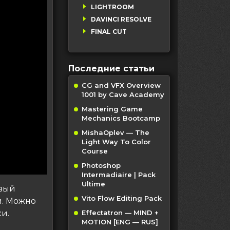
LIGHTROOM
DAVINCI RESOLVE
FINAL CUT
Последние статьи
CG and VFX Overview
1001 by Cave Academy
Mastering Game
Mechanics Bootcamp
MishaOplev — The
Light Way To Color
Course
Photoshop
Intermadiaire | Pack
Ultime
овый
Vito Flow Editing Pack
и. Можно
и.
Effectatron — MIND +
MOTION [ENG — RUS]