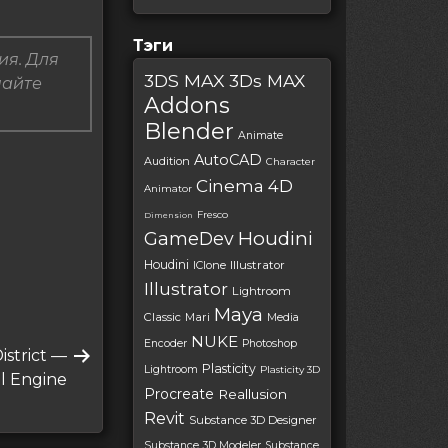
Тэги
ия. Для
3DS MAX
3Ds MAX
пайте
Addons
Blender
Animate
AutoCAD
Audition
Character
Cinema 4D
Animator
Fresco
Dimension
Houdini
GameDev
Houdini
IClone
Illustrator
Illustrator
Lightroom
Maya
Classic
Mari
Media
NUKE
Encoder
Photoshop
istrict —
Plasticity
Lightroom
Plasticity 3D
l Engine
Procreate
Reallusion
Revit
Substance 3D Designer
Substance 3D Modeler
Substance