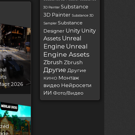
Substance
3D Painter
3D Painter
Substance 3D
Substance
Sampler
Unity
Unity
Designer
Unreal
Assets
Unreal
Engine
Engine Assets
Zbrush
Zbrush
Другие
eal
Другие
ets
Монтаж
КИНО
Март 2026
Нейросети
видео
ИИ
Фото/Видео
ized
lage,