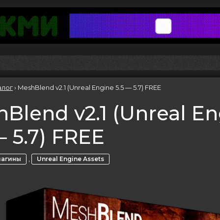
алог
›
MeshBlend v2.1 (Unreal Engine 5.5 — 5.7) FREE
Blend v2.1 (Unreal E
— 5.7) FREE
,
лагины
Unreal Engine Assets