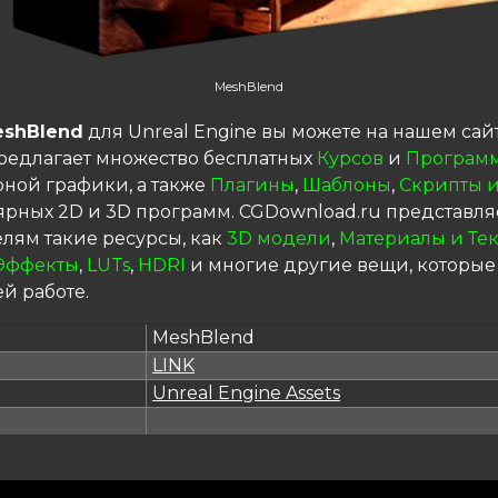
MeshBlend
shBlend
для Unreal Engine вы можете на нашем сайт
редлагает множество бесплатных
Курсов
и
Програм
ной графики, а также
Плагины
,
Шаблоны
,
Скрипты и
ярных 2D и 3D программ. CGDownload.ru представля
елям такие ресурсы, как
3D модели
,
Материалы и Те
Эффекты
,
LUTs
,
HDRI
и многие другие вещи, которые
й работе.
MeshBlend
LINK
я
Unreal Engine Assets