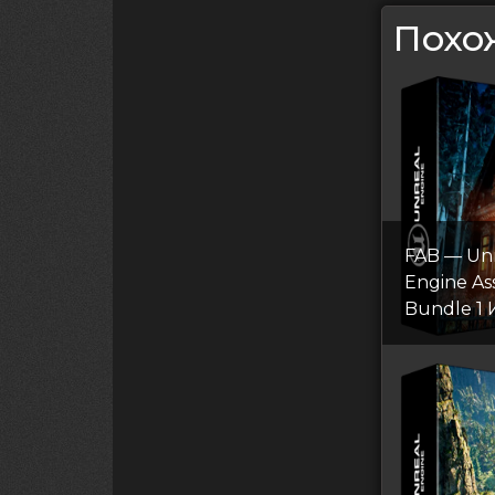
Похо
FAB — Un
Engine As
Bundle 1