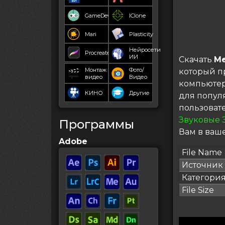
GameDev
IClone
Mari
Plasticity
Нейросети
Procreate
ИИ
Скачать
Me
Монтаж
Фото/
который п
видео
Видео
компьютер
КИНО
Другие
для попул
пользоват
Звуковые 
Программы
Вам в ваше
Adobe
File Name
Источник
Категори
File Size