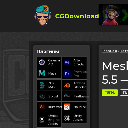
CGDownload
Главная
›
Кат
Плагины
Cinema
After
Mesh
4D
Effects
Premiere
Maya
5.5 
Pro
3Ds
Addons
MAX
Blender
ТЭГИ:
П
Zbrush
Reallusion
Illustrator
Houdini
Unreal
Unity
Engine
Assets
Assets