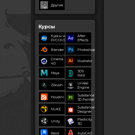
Другие
Курсы
Курсы на
After
РУССКОМ
Effects
Blender
Photoshop
Cinema
Illustrator
4D
3DS
Maya
MAX
Unreal
Zbrush
Engine
Substance
Houdini
3D Painter
Substance
NUKE
Designer
Plasticity
Unity
3D
Revit
AutoCAD