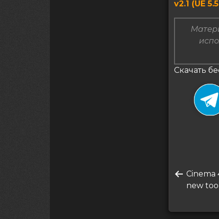
v2.1 (UE 5.
Матери
испо
Скачать б
Нави
Преды
Cinema 
по
запись
new too
запи