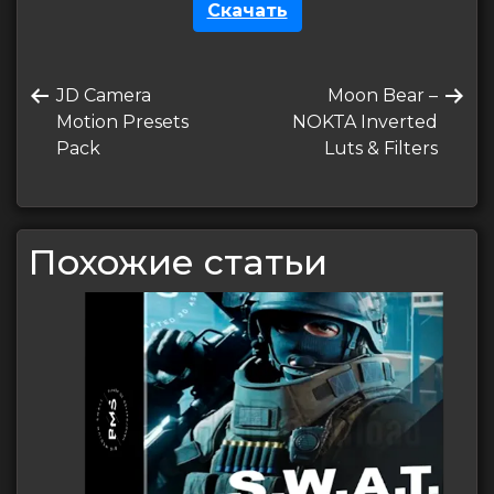
Скачать
Навигация
Предыдущая
Следующая
JD Camera
Moon Bear –
по
запись
запись
Motion Presets
NOKTA Inverted
записям
Pack
Luts & Filters
Похожие статьи