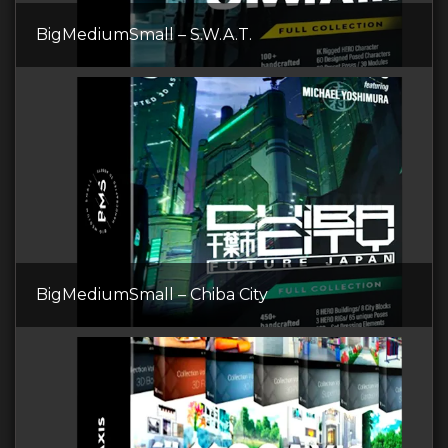
BigMediumSmall – S.W.A.T.
BigMediumSmall – Chiba City