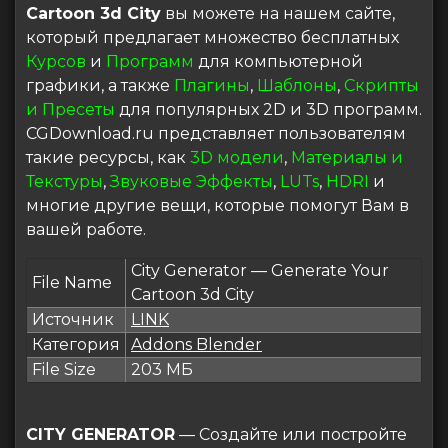
Cartoon 3d City
вы можете на нашем сайте,
который предлагает множество бесплатных
Курсов
и
Программ
для компьютерной
графики, а также
Плагины
,
Шаблоны
,
Скрипты
и Пресеты
для популярных 2D и 3D программ.
CGDownload.ru представляет пользователям
такие ресурсы, как
3D модели
,
Материалы и
Текстуры
,
Звуковые Эффекты
,
LUTs
,
HDRI
и
многие другие вещи, которые помогут Вам в
вашей работе.
City Generator — Generate Your
File Name
Cartoon 3d City
Источник
LINK
Категория
Addons Blender
File Size
203 МБ
CITY GENERATOR
— Создайте или постройте