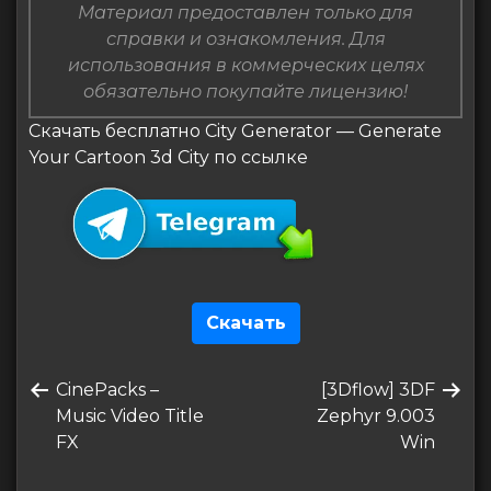
Материал предоставлен только для
справки и ознакомления. Для
использования в коммерческих целях
обязательно покупайте лицензию!
Скачать бесплатно City Generator — Generate
Your Cartoon 3d City по ссылке
Скачать
Навигация
Предыдущая
Следующая
CinePacks –
[3Dflow] 3DF
по
запись
запись
Music Video Title
Zephyr 9.003
записям
FX
Win