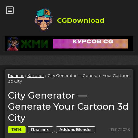
CGDownload
Главная
›
Каталог
›
City Generator — Generate Your Cartoon
3d City
City Generator —
Generate Your Cartoon 3d
City
,
15.07.2023
ТЭГИ:
Плагины
Addons Blender