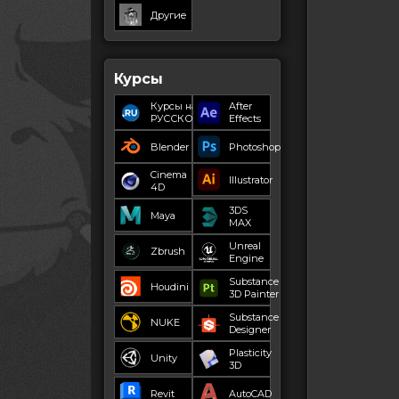
Другие
Курсы
Курсы на
After
РУССКОМ
Effects
Blender
Photoshop
Cinema
Illustrator
4D
3DS
Maya
MAX
Unreal
Zbrush
Engine
Substance
Houdini
3D Painter
Substance
NUKE
Designer
Plasticity
Unity
3D
Revit
AutoCAD