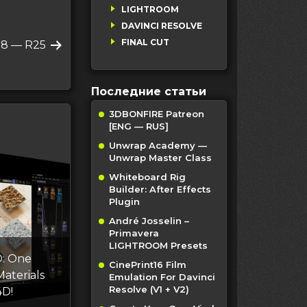
LIGHTROOM
DAVINCI RESOLVE
FINAL CUT
18 — R25
Последние статьи
3DBONFIRE Patreon
[ENG — RUS]
Unwrap Academy —
Unwrap Master Class
Whiteboard Rig
Builder: After Effects
Plugin
André Josselin –
Primavera
LIGHTROOM Presets
: One
CinePrint16 Film
Materials
Emulation For Davinci
Resolve (V1 + V2)
4D!