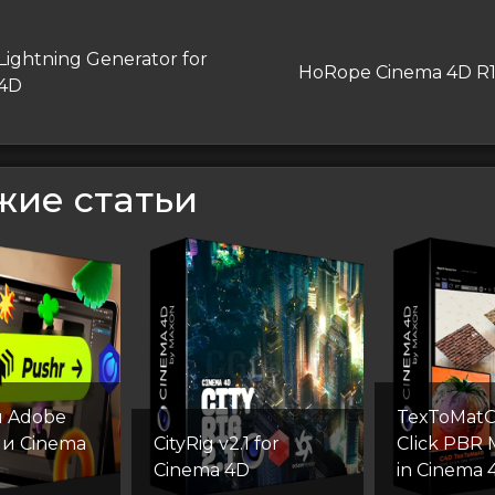
гация
дущая
Lightning Generator for
Следующая
HoRope Cinema 4D R
 4D
запись
сям
жие статьи
я Adobe
TexToMatO
r и Cinema
CityRig v2.1 for
Click PBR 
Cinema 4D
in Cinema 