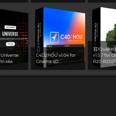
3DQuakers
 Universe
C4D2HOU v1.04 for
v1.5.7 for 
in x64
Cinema 4D
R20-R202