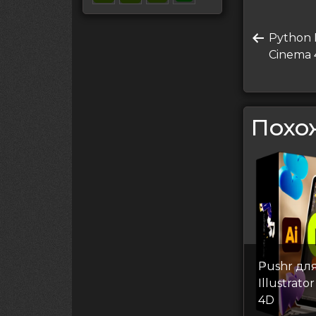
Нави
Преды
Python 
по
запись
Cinema
запи
Похо
Pushr дл
Illustrato
4D