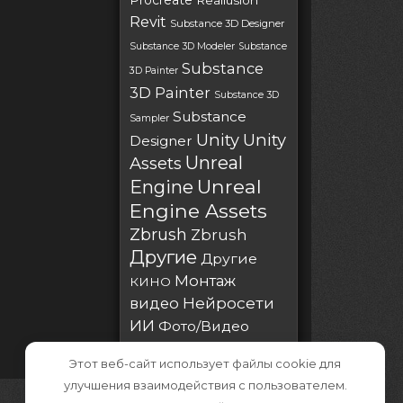
Procreate
Reallusion
Revit
Substance 3D Designer
Substance 3D Modeler
Substance
Substance
3D Painter
3D Painter
Substance 3D
Substance
Sampler
Unity
Unity
Designer
Unreal
Assets
Unreal
Engine
Engine Assets
Zbrush
Zbrush
Другие
Другие
Монтаж
КИНО
Нейросети
видео
ИИ
Фото/Видео
Этот веб-сайт использует файлы cookie для
улучшения взаимодействия с пользователем.