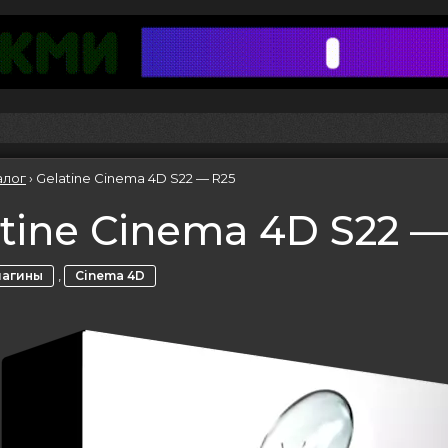
алог
›
Gelatine Cinema 4D S22 — R25
tine Cinema 4D S22 —
,
лагины
Cinema 4D