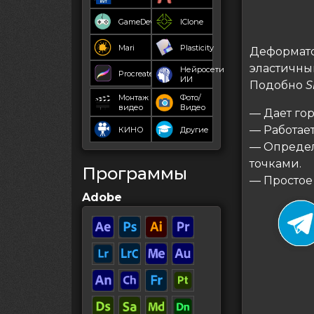
GameDev
IClone
Mari
Plasticity
Деформат
эластичны
Нейросети
Procreate
ИИ
Подобно
S
Монтаж
Фото/
видео
Видео
— Дает го
— Работае
КИНО
Другие
— Определ
точками.
Программы
— Простое
Adobe