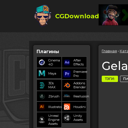
CGDownload
Главная
›
Кат
Плагины
Cinema
After
Gela
4D
Effects
Premiere
Maya
Pro
ТЭГИ:
П
3Ds
Addons
MAX
Blender
Zbrush
Reallusion
Illustrator
Houdini
Unreal
Unity
Engine
Assets
Assets