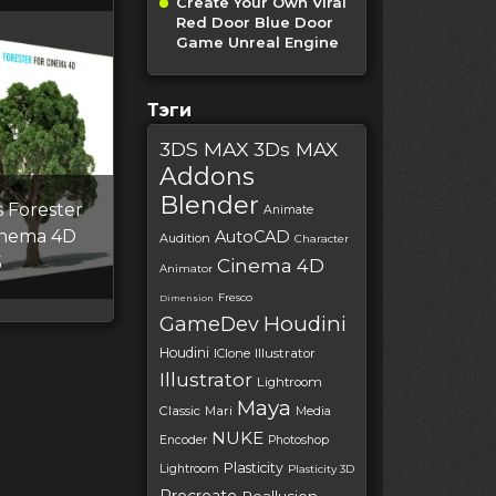
Create Your Own Viral
Red Door Blue Door
Game Unreal Engine
Тэги
3DS MAX
3Ds MAX
Addons
Blender
 Forester
Animate
Cinema 4D
AutoCAD
Audition
Character
5
Cinema 4D
Animator
Fresco
Dimension
Houdini
GameDev
Houdini
IClone
Illustrator
Illustrator
Lightroom
Maya
Classic
Mari
Media
NUKE
Encoder
Photoshop
Plasticity
Lightroom
Plasticity 3D