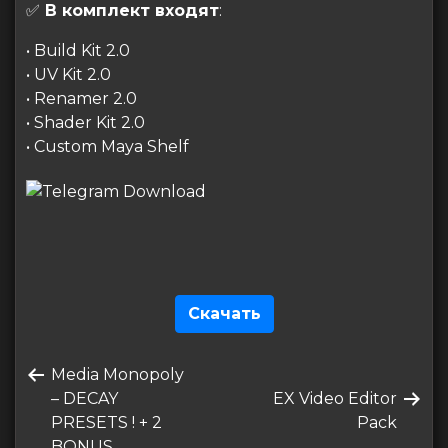
✅
В комплект входят
:
• Build Kit 2.0
• UV Kit 2.0
• Renamer 2.0
• Shader Kit 2.0
• Custom Maya Shelf
Скачать
Навигация
Предыдущая
Media Monopoly
по
запись
Следующая
– DECAY
EX Video Editor
записям
запись
PRESETS ! + 2
Pack
BONUS