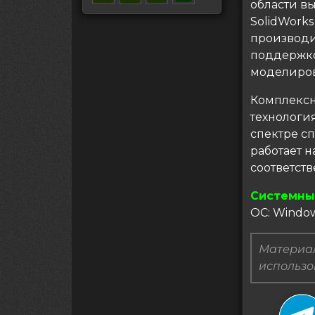
области в
SolidWork
производи
поддержко
моделиров
Комплекс
технологи
спектре с
работает н
соответст
Системны
ОС: Window
Материал
использо