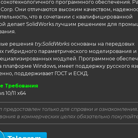
ысокотехнологичного программного обеспечения. Р
s Corp. Они отличаются высоким качеством, надежно
тельность, что в сочетании с квалифицированной
й делает SolidWorks лучшим решением для промы
ания.
ные решения
try.SolidWorks
основаны на передовых
ях гибридного параметрического моделирования 
пециализированных модулей. Программное обеспе
а платформе Windows, имеет поддержку русского яз
венно, поддерживает ГОСТ и ЕСКД.
е Требования
s 10/11 x64
 предоставлен только для справки и ознакомления.
вания в коммерческих целях обязательно покупайт