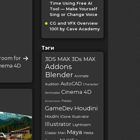
Time Using Free AI
Tool — Make Yourself
Sing or Change Voice
CG and VFX Overview
1001 by Cave Academy
Тэги
room for
3DS MAX
3Ds MAX
Addons
inema 4D
Blender
Animate
AutoCAD
Audition
Character
Cinema 4D
Animator
Fresco
Dimension
Houdini
GameDev
Houdini
IClone
Illustrator
Illustrator
Lightroom
Maya
Classic
Mari
Media