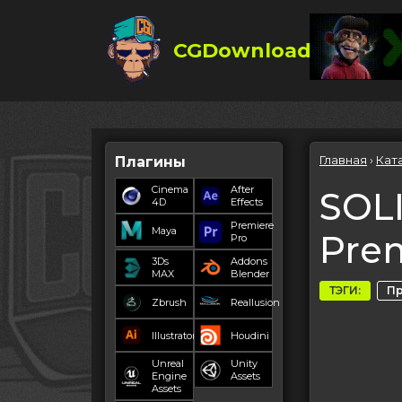
CGDownload
Главная
›
Кат
Плагины
Cinema
After
SOLI
4D
Effects
Premiere
Maya
Pre
Pro
3Ds
Addons
MAX
Blender
ТЭГИ:
П
Zbrush
Reallusion
Illustrator
Houdini
Unreal
Unity
Engine
Assets
Assets