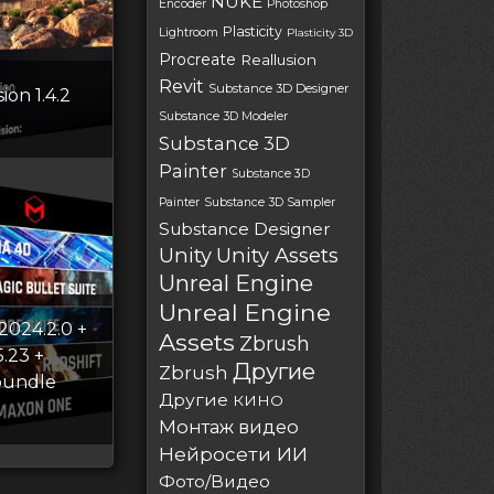
NUKE
Encoder
Photoshop
Plasticity
Lightroom
Plasticity 3D
Procreate
Reallusion
Revit
Substance 3D Designer
ion 1.4.2
Substance 3D Modeler
Substance 3D
Painter
Substance 3D
Painter
Substance 3D Sampler
Substance Designer
Unity
Unity Assets
Unreal Engine
Unreal Engine
024.2.0 +
Assets
Zbrush
5.23 +
Другие
Zbrush
bundle
Другие
КИНО
Монтаж видео
Нейросети ИИ
Фото/Видео