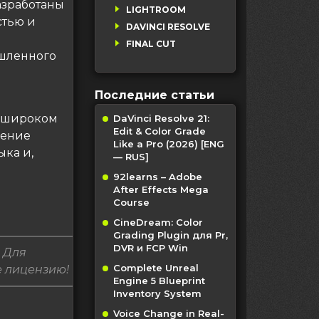
азработаны
LIGHTROOM
стью и
DAVINCI RESOLVE
FINAL CUT
шленного
Последние статьи
и широком
DaVinci Resolve 21:
Edit & Color Grade
чение
Like a Pro (2026) [ENG
ыка и,
— RUS]
92learns – Adobe
After Effects Mega
Course
CineDream: Color
Grading Plugin для Pr,
DVR и FCP Win
 Для
Complete Unreal
е лицензию!
Engine 5 Blueprint
Inventory System
Voice Change in Real-