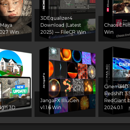
3DEqualizer4
 Maya
Download (Latest
Chaos Envis
2027 Win
2025) — FileCR Win
Win
Cinema4D 2
Redshift 3.
JangaFX IlluGen
RedGiant 
ign 3D
v1.1.6 Win
2024.0.1