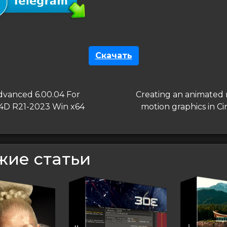
Скачать
гация
дущая
Следующая
dvanced 6.00.04 For
Creating an animated 
запись
4D R21-2023 Win x64
motion graphics in C
сям
жие статьи