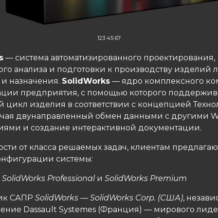
123 45 67
s
— система автоматизированного проектирования,
го анализа и подготовки к производству изделий 
 и назначения.
SolidWorks
— ядро ​​комплексного к
ации предприятия, с помощью которого поддержив
 цикл изделия в соответствии с концепцией Техно
ючая двунаправленный обмен данными с другими W
ями и создание интерактивной документации.
ости от класса решаемых задач, клиентам предлагаю
онфигурации системы:
,
SolidWorks Professional
и
SolidWorks Premium
чик САПР
SolidWorks — SolidWorks Corp. (США)
, незав
ение Dassault Systemes (Франция) — мирового лиде