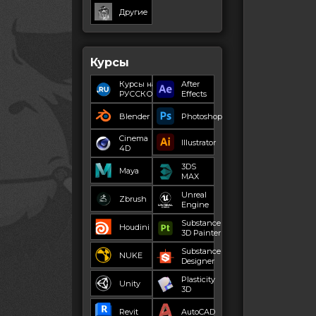
Другие
Курсы
Курсы на
After
РУССКОМ
Effects
Blender
Photoshop
Cinema
Illustrator
4D
3DS
Maya
MAX
Unreal
Zbrush
Engine
Substance
Houdini
3D Painter
Substance
NUKE
Designer
Plasticity
Unity
3D
Revit
AutoCAD