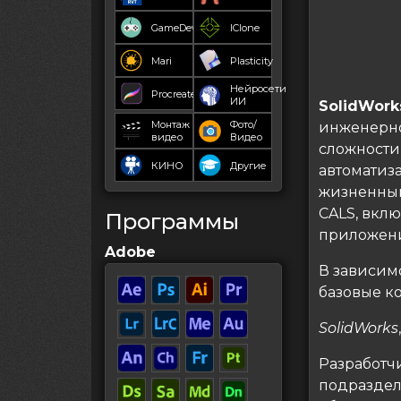
GameDev
IClone
Mari
Plasticity
Нейросети
Procreate
ИИ
SolidWork
Монтаж
Фото/
инженерно
видео
Видео
сложности
КИНО
Другие
автоматиз
жизненный
CALS, вкл
Программы
приложени
Adobe
В зависим
базовые к
SolidWorks
Разработ
подраздел