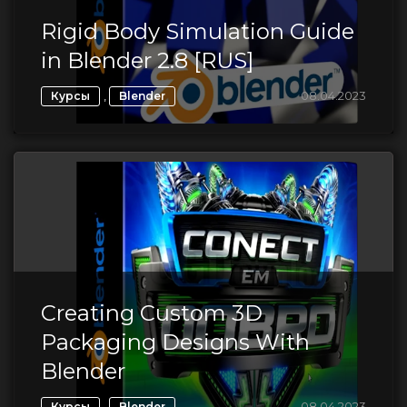
Rigid Body Simulation Guide
in Blender 2.8 [RUS]
,
08.04.2023
Курсы
Blender
Creating Custom 3D
Packaging Designs With
Blender
,
08.04.2023
Курсы
Blender