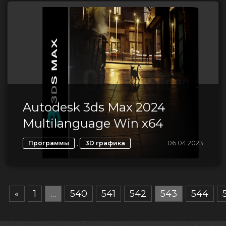
Autodesk 3ds Max 2024
Multilanguage Win x64
,
06.04.2023
Программы
3D графика
«
1
…
540
541
542
543
544