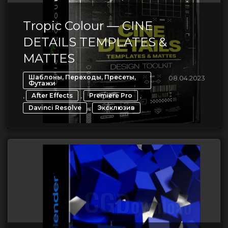
Tropic Colour — CINE
DETAILS TEMPLATES &
MATTES
Шаблоны, Переходы, Пресеты,
08.04.2023
Футажи
,
,
,
After Effects
Premiere Pro
,
Davinci Resolve
Эксклюзив