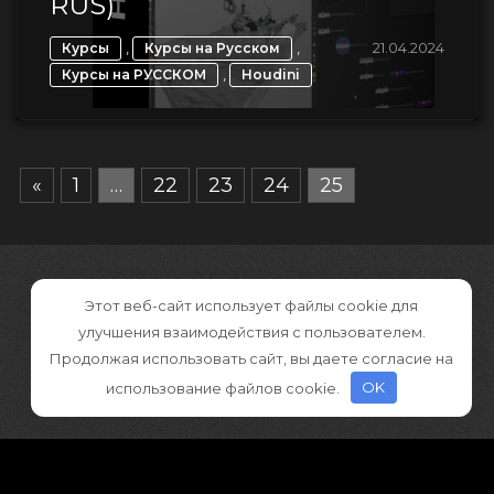
RUS)
,
,
21.04.2024
Курсы
Курсы на Русском
,
Курсы на РУССКОМ
Houdini
«
1
…
22
23
24
25
Этот веб-сайт использует файлы cookie для
улучшения взаимодействия с пользователем.
Продолжая использовать сайт, вы даете согласие на
использование файлов cookie.
OK