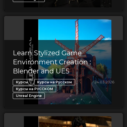
Learn Stylized Game
Environment Creation :
Blender and UE5
,
,
24.03.2026
Курсы
Курсы на Русском
,
Курсы на РУССКОМ
Unreal Engine