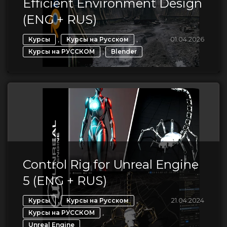
Efficient Environment Design
(ENG + RUS)
,
,
01.04.2026
Курсы
Курсы на Русском
,
Курсы на РУССКОМ
Blender
Control Rig for Unreal Engine
5 (ENG + RUS)
,
,
21.04.2024
Курсы
Курсы на Русском
,
Курсы на РУССКОМ
Unreal Engine