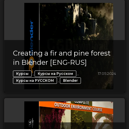
Creating a fir and pine forest
in Blender [ENG-RUS]
,
,
17.05.2024
Курсы
Курсы на Русском
,
Курсы на РУССКОМ
Blender