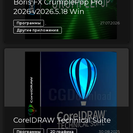
Boris FX CrumplePop Pro
2026 v2026.5.18 Win
,
27.07.2026
Программы
Другие приложения
CorelDRAW Technical Suite
,
30.08.2025
Программы
2D графика