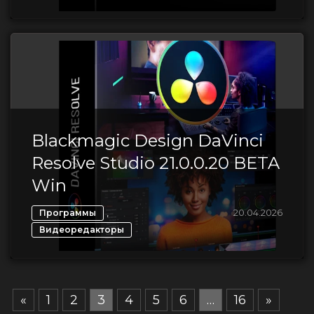
Blackmagic Design DaVinci
Resolve Studio 21.0.0.20 BETA
Win
,
20.04.2026
Программы
Видеоредакторы
«
1
2
3
4
5
6
…
16
»