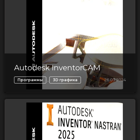
Autodesk InventorCAM
,
26.03.2024
Программы
3D графика