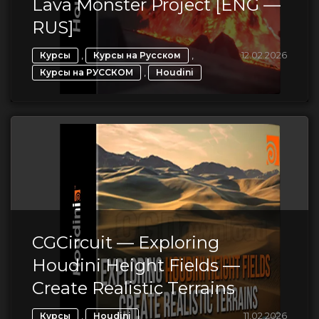
Lava Monster Project [ENG —
RUS]
,
,
12.02.2026
Курсы
Курсы на Русском
,
Курсы на РУССКОМ
Houdini
CGCircuit — Exploring
Houdini Height Fields —
Create Realistic Terrains
,
11.02.2026
Курсы
Houdini