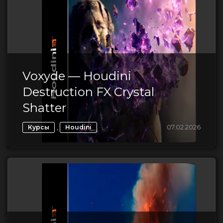
Voxyde — Houdini
Destruction FX Crystal
Shatter
,
07.02.2026
Курсы
Houdini