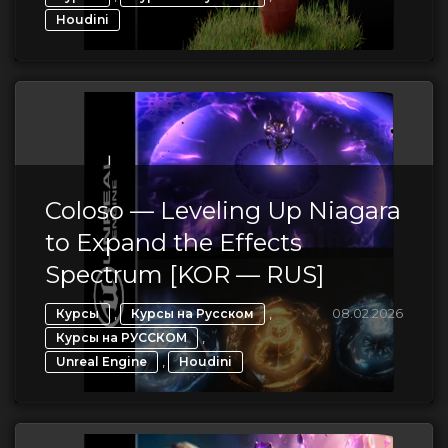
Houdini
Coloso — Leveling Up Niagara
to Expand the Effects
Spectrum [KOR — RUS]
,
,
08.02.2026
Курсы
Курсы на Русском
,
Курсы на РУССКОМ
,
Unreal Engine
Houdini