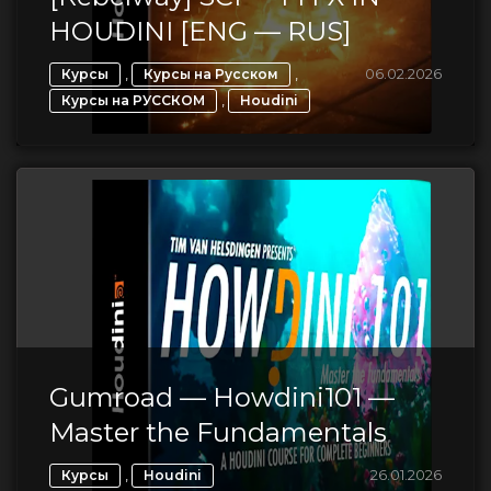
HOUDINI [ENG — RUS]
,
,
06.02.2026
Курсы
Курсы на Русском
,
Курсы на РУССКОМ
Houdini
Gumroad — Howdini101 —
Master the Fundamentals
,
26.01.2026
Курсы
Houdini