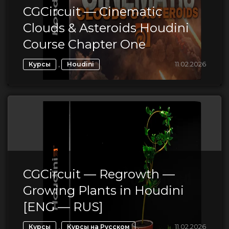
CGCircuit — Cinematic
Clouds & Asteroids Houdini
Course Chapter One
,
11.02.2026
Курсы
Houdini
CGCircuit — Regrowth —
Growing Plants in Houdini
[ENG — RUS]
,
,
11.02.2026
Курсы
Курсы на Русском