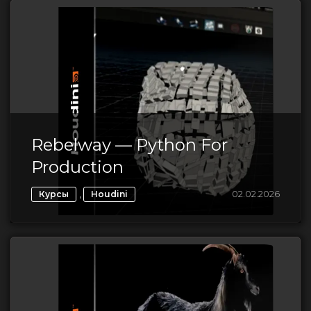
Rebelway — Python For
Production
,
02.02.2026
Курсы
Houdini