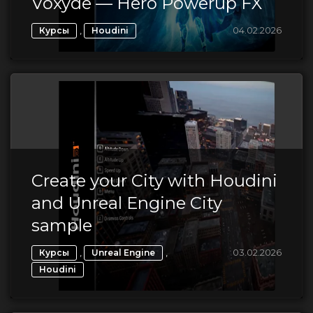
Voxyde — Hero Powerup FX
,
04.02.2026
Курсы
Houdini
Create your City with Houdini
and Unreal Engine City
sample
,
,
03.02.2026
Курсы
Unreal Engine
Houdini