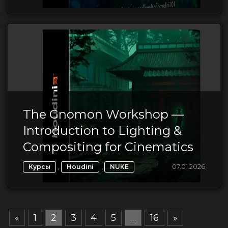
The Gnomon Workshop —
Introduction to Lighting &
Compositing for Cinematics
,
,
07.01.2026
Курсы
Houdini
NUKE
«
1
2
3
4
5
…
16
»