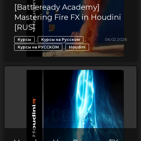
[Battleready Academy]
Mastering Fire FX in Houdini
[RUS]
,
,
06.02.2026
Курсы
Курсы на Русском
,
Курсы на РУССКОМ
Houdini