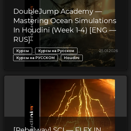
DoubleJump Academy —
Mastering Ocean Simulations
In Houdini (Week 1-4) [ENG —
RUS]
,
,
25.01.2026
Курсы
Курсы на Русском
,
Курсы на РУССКОМ
Houdini
[Rebelway] SCI — FI FX IN