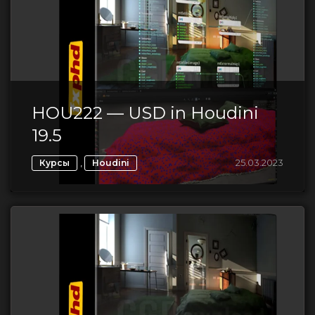
HOU222 — USD in Houdini
19.5
,
25.03.2023
Курсы
Houdini