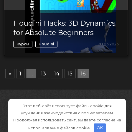
Houdini Hacks: 3D Dynamics
for Absolute Beginners
,
20.03.2023
Курсы
Houdini
«
1
…
13
14
15
16
Этот веб-сайт использует файлы cookie для
улучшения взаимодействия с пользователем.
Продолжая использовать сайт, вы даете согласие на
использование файлов cookie.
OK