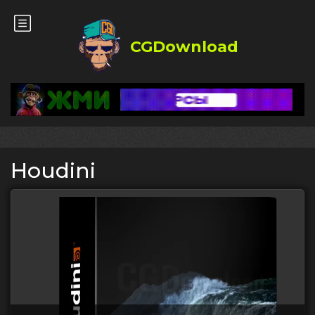
CGDownload
Houdini