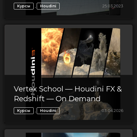
,
25.03.2023
Курсы
Houdini
Vertex School — Houdini FX &
Redshift — On Demand
,
03.04.2026
Курсы
Houdini