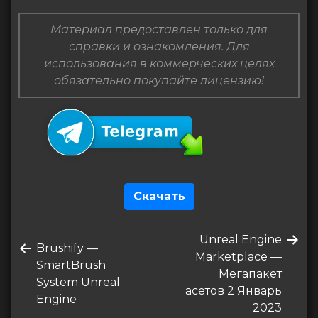
Материал предоставлен только для
справки и ознакомления. Для
использования в коммерческих целях
обязательно покупайте лицензию!
Скачать
Навигация
Следующая
Unreal Engine
по
Предыдущая
Brushify —
запись
Marketplace —
запись
SmartBrush
записям
Мегапакет
System Unreal
асетов 2 Январь
Engine
2023