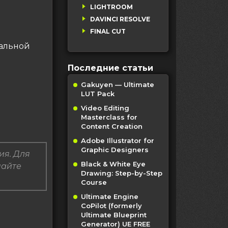
LIGHTROOM
DAVINCI RESOLVE
FINAL CUT
иальной
Последние статьи
Gakuyen — Ultimate
LUT Pack
Video Editing
Masterclass for
Content Creation
Adobe Illustrator for
Graphic Designers
ия. Для
Black & White Eye
пайте
Drawing: Step-by-Step
Course
Ultimate Engine
CoPilot (formerly
Ultimate Blueprint
Generator) UE FREE