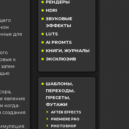
РЕНДЕРЫ
HDRI
ЗВУКОВЫЕ
щего
ЭФФЕКТЫ
ьном
LUTS
нные для
AI PROMTS
КНИГИ, ЖУРНАЛЫ
ого
ЭКСКЛЮЗИВ
товые к
 затем
ощью
ШАБЛОНЫ,
ПЕРЕХОДЫ,
сора,
ПРЕСЕТЫ,
ые явления
ФУТАЖИ
м когда-
я создания
AFTER EFFECTS
PREMIERE PRO
симуляция
PHOTOSHOP