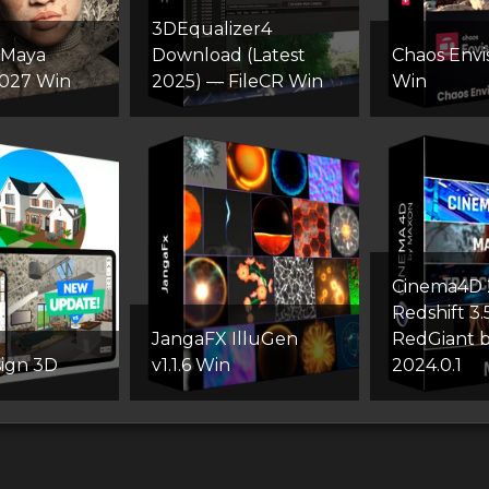
3DEqualizer4
 Maya
Download (Latest
Chaos Envis
2027 Win
2025) — FileCR Win
Win
Cinema4D 2
Redshift 3.
JangaFX IlluGen
RedGiant 
ign 3D
v1.1.6 Win
2024.0.1