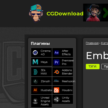
CGDownload
Главная
›
Кат
Плагины
Cinema
After
Embe
4D
Effects
Premiere
Maya
Pro
ТЭГИ:
П
3Ds
Addons
MAX
Blender
Zbrush
Reallusion
Illustrator
Houdini
Unreal
Unity
Engine
Assets
Assets