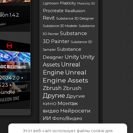
Plasticity
Lightroom
Plasticity 3D
Procreate
Reallusion
ion 1.4.2
Revit
Substance 3D Designer
Substance 3D Modeler
Substance
Substance
3D Painter
3D Painter
Substance 3D
Substance
Sampler
Unity
Unity
Designer
Unreal
Assets
Unreal
Engine
024.2.0 +
Engine Assets
5.23 +
Zbrush
Zbrush
bundle
Другие
Другие
Монтаж
КИНО
Нейросети
видео
ИИ
Фото/Видео
Этот веб-сайт использует файлы cookie для