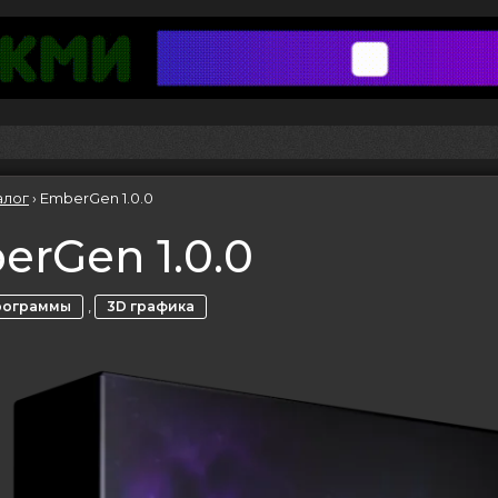
алог
›
EmberGen 1.0.0
rGen 1.0.0
,
рограммы
3D графика