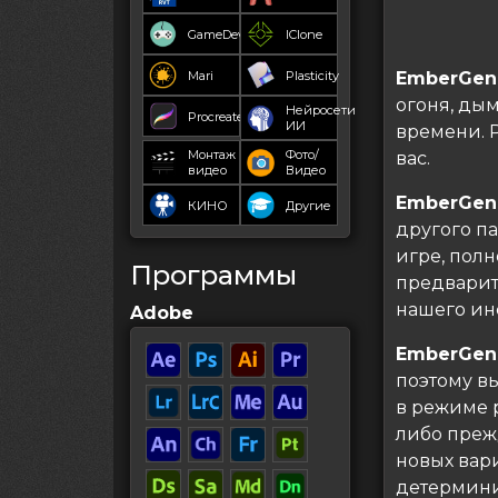
GameDev
IClone
Mari
Plasticity
EmberGen
огоня, ды
Нейросети
Procreate
ИИ
времени. 
Монтаж
Фото/
вас.
видео
Видео
EmberGen
КИНО
Другие
другого па
игре, пол
Программы
предварит
нашего ин
Adobe
EmberGen
поэтому в
в режиме 
либо преж
новых вар
детермини