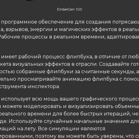
EmberGen 1.0.0
программное обеспечение для создания потрясаю
ма, взрывов, энергии и магических эффектов в реал
Рабочие процессы в реальном времени, адаптирова
имеет рабочий процесс флипбука, в отличие от люб
кета визуальных эффектов в отрасли. Создавайте го
ностью собранные флипбуки за считанные секунды, а
ельно просматривайте анимацию флипбука с пом
струмента-инспектора.
использует всю мощь вашего графического процес
ы можете моделировать и визуализировать объемн
реального времени для более быстрых итераций, че
де. Используйте случайные начальные значения дл
иаций на лету. Все симуляции являются
рованными, поэтому вы можете быть уверены, что 