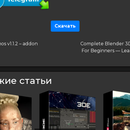
Скачать
гация
дущая
Следующая
mos v1.1.2 – addon
Complete Blender 3
запись
For Beginners — Lea
сям
жие статьи