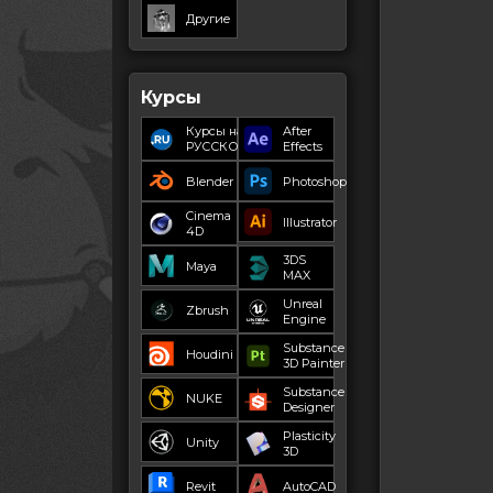
Другие
Курсы
Курсы на
After
РУССКОМ
Effects
Blender
Photoshop
Cinema
Illustrator
4D
3DS
Maya
MAX
Unreal
Zbrush
Engine
Substance
Houdini
3D Painter
Substance
NUKE
Designer
Plasticity
Unity
3D
Revit
AutoCAD