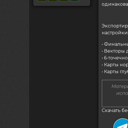
одинакова 
Экспортир
настройки
• Финальн
• Векторы
• 6-точечн
• Карты н
• Карты гл
Матери
испо
Скачать бе