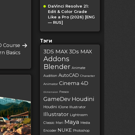
DaVinci Resolve 21:
Edit & Color Grade
Like a Pro (2026) [ENG
— RUS]
Тэги
D Course
3DS MAX
3Ds MAX
rn Basics
Addons
Blender
Animate
AutoCAD
Audition
Character
Cinema 4D
Animator
Fresco
Dimension
Houdini
GameDev
Houdini
IClone
Illustrator
Illustrator
Lightroom
Maya
Classic
Mari
Media
NUKE
Encoder
Photoshop