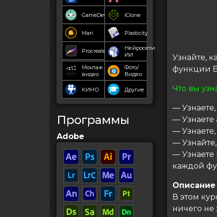
GameDev
IClone
Mari
Plasticity
Нейросети
Procreate
ИИ
Узнайте, 
Монтаж
Фото/
функции B
видео
Видео
Что вы узн
КИНО
Другие
— Узнаете,
Программы
— Узнаете
— Узнаете,
Adobe
— Узнайте
— Узнаете
каждой фу
Описание
В этом кур
ничего не 