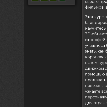
своего пр
фильмов, в
Этот курс
блендером
научитесь
3D-объекто
интерфейс
учащиеся 
знать, как
короткая 
в этом кур
движком д
помощью Bl
продавать 
полезен, к
узнаете вс
персонажу
для отраж