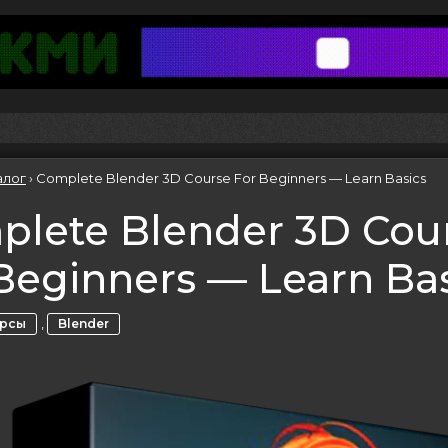
алог
›
Complete Blender 3D Course For Beginners — Learn Basics
lete Blender 3D Cou
Beginners — Learn Ba
,
урсы
Blender