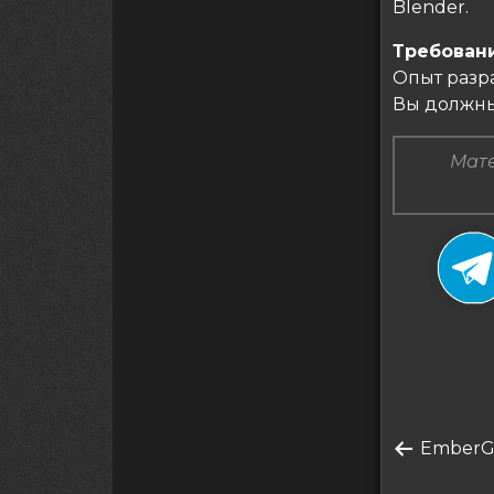
Blender.
Требован
Опыт разра
Вы должны
Мате
Нави
по
Преды
EmberGe
запись
запи