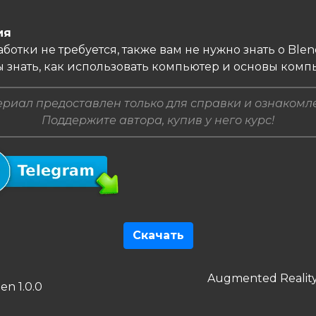
ия
ботки не требуется, также вам не нужно знать о Blen
 знать, как использовать компьютер и основы комп
риал предоставлен только для справки и ознакомл
Поддержите автора, купив у него курс!
Скачать
гация
Следующая
Augmented Reality
дущая
n 1.0.0
запись
сям