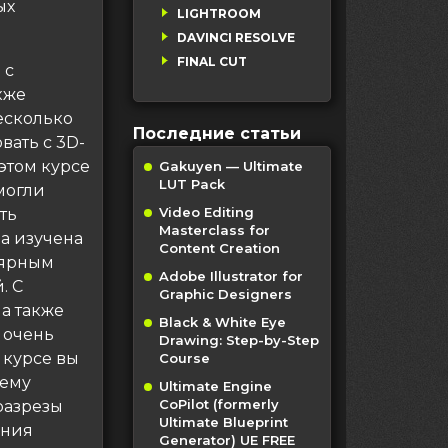
ых
LIGHTROOM
DAVINCI RESOLVE
FINAL CUT
 с
кже
есколько
Последние статьи
вать с 3D-
этом курсе
Gakuyen — Ultimate
LUT Pack
могли
Video Editing
ть
Masterclass for
а изучена
Content Creation
лярным
Adobe Illustrator for
. С
Graphic Designers
а также
Black & White Eye
м очень
Drawing: Step-by-Step
 курсе вы
Course
оему
Ultimate Engine
CoPilot (formerly
разрезы
Ultimate Blueprint
ания
Generator) UE FREE