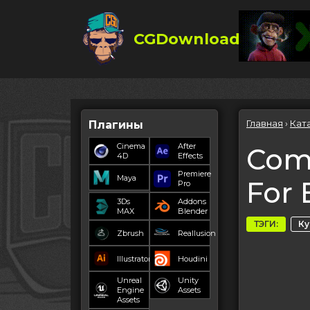
CGDownload
Главная
›
Кат
Плагины
Cinema
After
Comp
4D
Effects
Premiere
Maya
For 
Pro
3Ds
Addons
MAX
Blender
ТЭГИ:
К
Zbrush
Reallusion
Illustrator
Houdini
Unreal
Unity
Engine
Assets
Assets