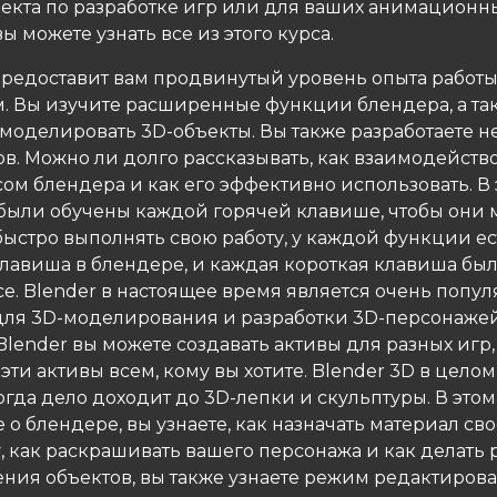
оекта по разработке игр или для ваших анимационн
ы можете узнать все из этого курса.
 предоставит вам продвинутый уровень опыта работы
. Вы изучите расширенные функции блендера, а та
 моделировать 3D-объекты. Вы также разработаете н
в. Можно ли долго рассказывать, как взаимодейство
ом блендера и как его эффективно использовать. В 
были обучены каждой горячей клавише, чтобы они 
 быстро выполнять свою работу, у каждой функции ес
клавиша в блендере, и каждая короткая клавиша был
се. Blender в настоящее время является очень попу
ля 3D-моделирования и разработки 3D-персонажей
ender вы можете создавать активы для разных игр, 
эти активы всем, кому вы хотите. Blender 3D в цело
огда дело доходит до 3D-лепки и скульптуры. В этом
е о блендере, вы узнаете, как назначать материал св
, как раскрашивать вашего персонажа и как делать 
ения объектов, вы также узнаете режим редактиров