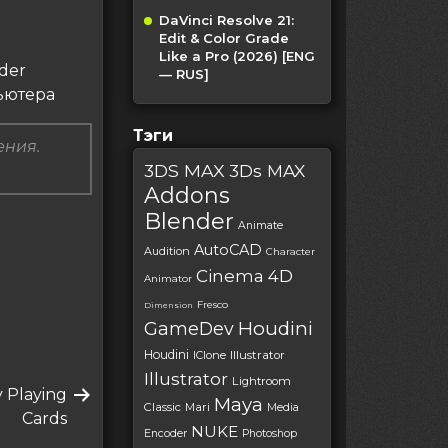
DaVinci Resolve 21:
Edit & Color Grade
Like a Pro (2026) [ENG
der
— RUS]
ьютера
Тэги
ения.
3DS MAX
3Ds MAX
Addons
Blender
Animate
AutoCAD
Audition
Character
Cinema 4D
Animator
Fresco
Dimension
Houdini
GameDev
Houdini
IClone
Illustrator
Illustrator
Lightroom
 Playing
Maya
Classic
Mari
Media
Cards
NUKE
Encoder
Photoshop