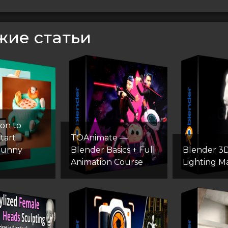
жие статьи
ion to
tart
TOAnimate —
Funny
Blender Basics + Full
Blender 3D:
Animation Course
Lighting M