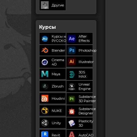
Другие
Курсы
Курсы на
After
РУССКОМ
Effects
Blender
Photoshop
Cinema
Illustrator
4D
3DS
Maya
MAX
Unreal
Zbrush
Engine
Substance
Houdini
3D Painter
Substance
NUKE
Designer
Plasticity
Unity
3D
Revit
AutoCAD