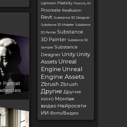
Plasticity
Lightroom
Plasticity 3D
Procreate
Reallusion
Revit
Substance 3D Designer
Substance 3D Modeler
Substance
Substance
3D Painter
3D Painter
Substance 3D
Substance
Sampler
Unity
Unity
Designer
Unreal
Assets
Unreal
Engine
Engine Assets
 Portrait
Zbrush
Zbrush
asterclass
Другие
Другие
Монтаж
КИНО
Нейросети
видео
ИИ
Фото/Видео