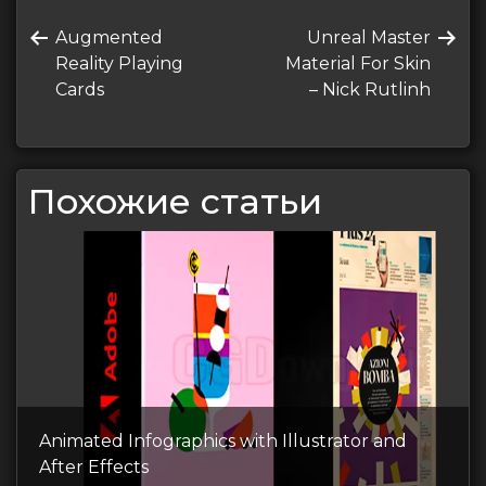
Навигация
Предыдущая
Следующая
Augmented
Unreal Master
по
запись
запись
Reality Playing
Material For Skin
записям
Cards
– Nick Rutlinh
Похожие статьи
Animated Infographics with Illustrator and
After Effects