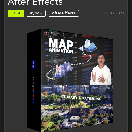
After Effects
,
20.03.2023
ТЭГИ:
Курсы
After Effects