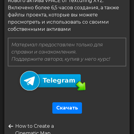
нового актива VFACE от Texturing XYZ.
Включено более 6,5 часов создания, а также
файлы проекта, которые вы можете
просмотреть и использовать со своими
собственными активами
Материал предоставлен только для
справки и ознакомления.
Поддержите автора, купив у него курс!
Скачать
Навигация
Предыдущая
How to Create a
по
запись
Cinematic Map