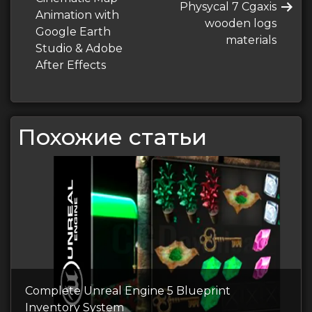
Следующая
Physycal 7 Cgaxis
записям
Animation with
запись
wooden logs
Google Earth
materials
Studio & Adobe
After Effects
Похожие статьи
Complete Unreal Engine 5 Blueprint
Inventory System