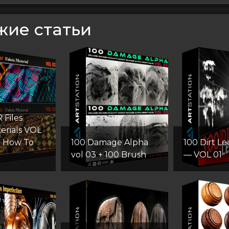
жие статьи
 Files
erials VOL
o How To
100 Damage Alpha
100 Dirt L
vol 03 + 100 Brush
— VOL 01