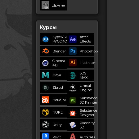
Другие
Курсы
Курсы на
After
РУССКОМ
Effects
Blender
Photoshop
Cinema
Illustrator
4D
3DS
Maya
MAX
Unreal
Zbrush
Engine
Substance
Houdini
3D Painter
Substance
NUKE
Designer
Plasticity
Unity
3D
Revit
AutoCAD