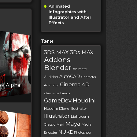
Animated
Infographics with
Illustrator and After
Effects
Тэги
3DS MAX
3Ds MAX
Addons
Blender
Animate
AutoCAD
Audition
Character
Cinema 4D
eak Alpha
Animator
Fresco
Dimension
Houdini
GameDev
Houdini
IClone
Illustrator
Illustrator
Lightroom
Maya
Classic
Mari
Media
NUKE
Encoder
Photoshop