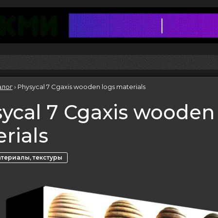
алог
›
Physycal 7 Cgaxis wooden logs materials
ycal 7 Cgaxis wooden
rials
териалы, текстуры