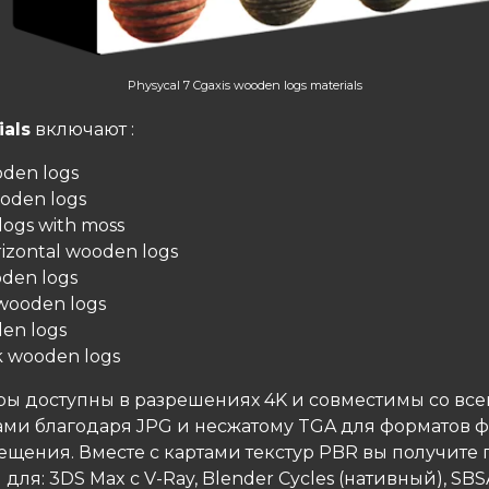
Physycal 7 Cgaxis wooden logs materials
ials
включают :
oden logs
oden logs
ogs with moss
rizontal wooden logs
oden logs
wooden logs
en logs
k wooden logs
уры доступны в разрешениях 4K и совместимы со все
ми благодаря JPG и несжатому TGA для форматов 
ещения. Вместе с картами текстур PBR вы получите 
для: 3DS Max с V-Ray, Blender Cycles (нативный), SBS