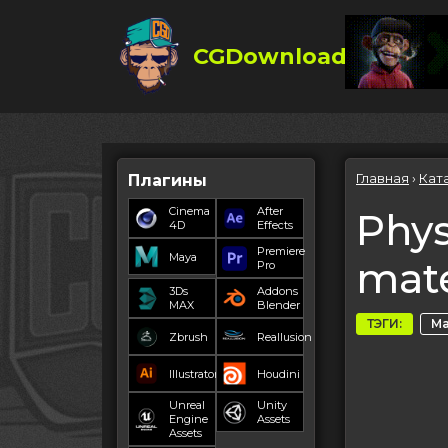
CGDownload
Главная
›
Кат
Плагины
Cinema
After
Phys
4D
Effects
Premiere
Maya
mate
Pro
3Ds
Addons
MAX
Blender
ТЭГИ:
Ма
Zbrush
Reallusion
Illustrator
Houdini
Unreal
Unity
Engine
Assets
Assets