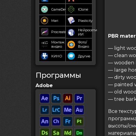
GameDev
IClone
Mari
Plasticity
Нейросети
Procreate
ИИ
PBR mater
Монтаж
Фото/
видео
Видео
— light wo
— clean wo
КИНО
Другие
— wooden l
— large ho
Программы
— dirty wo
— painted 
Adobe
— old wood
— tree bar
Все текст
программа
высоты/см
материалы 