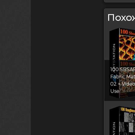
Похо
100 SBSAR
Fabric Mat
02 + Vide
Use