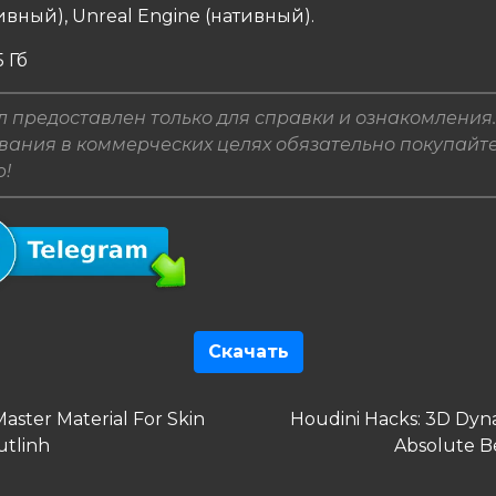
вный), Unreal Engine (нативный).
5 Гб
 предоставлен только для справки и ознакомления.
вания в коммерческих целях обязательно покупайт
!
Скачать
гация
дущая
Следующая
aster Material For Skin
Houdini Hacks: 3D Dyna
запись
utlinh
Absolute B
сям