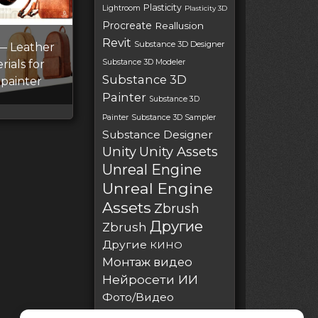
Plasticity
Lightroom
Plasticity 3D
Procreate
Reallusion
Revit
Substance 3D Designer
 — Leather
ials for
Substance 3D Modeler
Substance 3D
painter
Painter
Substance 3D
Painter
Substance 3D Sampler
Substance Designer
Unity
Unity Assets
Unreal Engine
Unreal Engine
Assets
Zbrush
Другие
Zbrush
Другие
КИНО
Монтаж видео
Нейросети ИИ
Фото/Видео