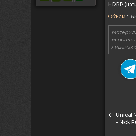
HDRP (нати
Объем
: 16,
Материал
использо
лицензию
Нави
Преды
Unreal M
по
запись
– Nick R
запи