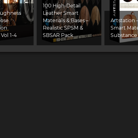
100 High-Detail
oughness
Leather Smart
pose
Materials & Bases –
Artstation
ion
Realistic SPSM &
Smart Mater
 Vol 1-4
SBSAR Pack
Substance 