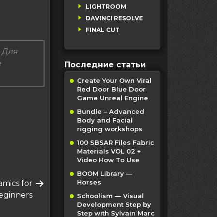
LIGHTROOM
DAVINCI RESOLVE
FINAL CUT
 Для
е
Последние статьи
Create Your Own Viral
Red Door Blue Door
Game Unreal Engine
Bundle – Advanced
Body and Facial
rigging workshops
100 SBSAR Files Fabric
Materials VOL 02 +
Video How To Use
BOOM Library —
Horses
mics for
eginners
Schoolism — Visual
Development Step by
Step with Sylvain Marc