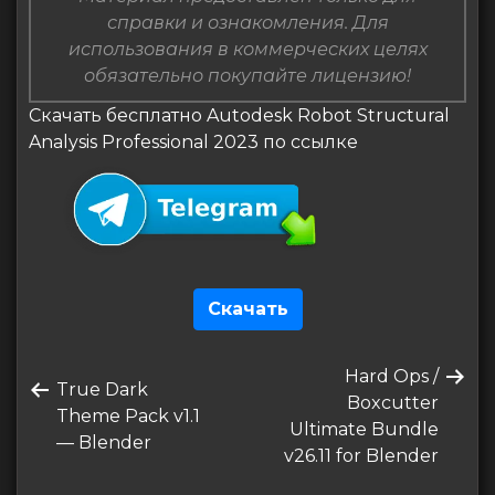
справки и ознакомления. Для
использования в коммерческих целях
обязательно покупайте лицензию!
Скачать бесплатно Autodesk Robot Structural
Analysis Professional 2023 по ссылке
Скачать
Навигация
Следующая
Hard Ops /
по
Предыдущая
True Dark
запись
Boxcutter
запись
Theme Pack v1.1
записям
Ultimate Bundle
— Blender
v26.11 for Blender