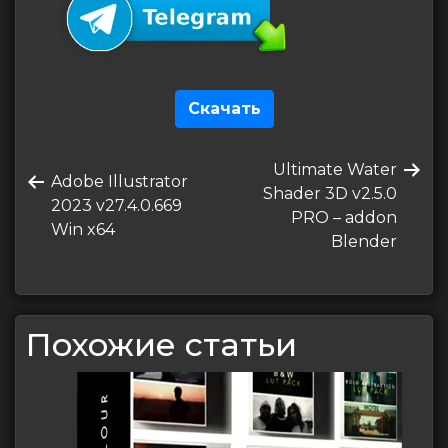
Скачать
Навигация
Следующая
Ultimate Water
по
Предыдущая
Adobe Illustrator
запись
Shader 3D v2.5.0
запись
2023 v27.4.0.669
записям
PRO – addon
Win x64
Blender
Похожие статьи