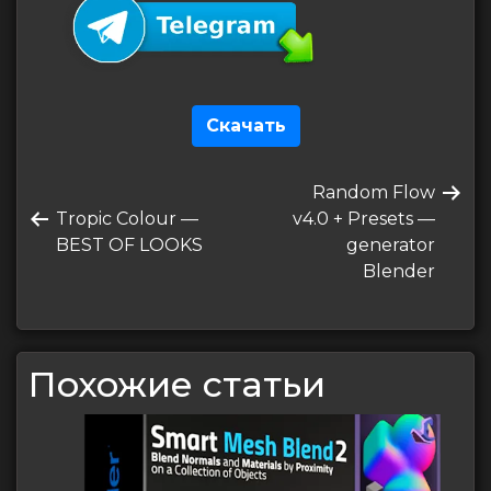
Скачать
Навигация
Следующая
Random Flow
по
Предыдущая
запись
Tropic Colour —
v4.0 + Presets —
записям
запись
BEST OF LOOKS
generator
Blender
Похожие статьи