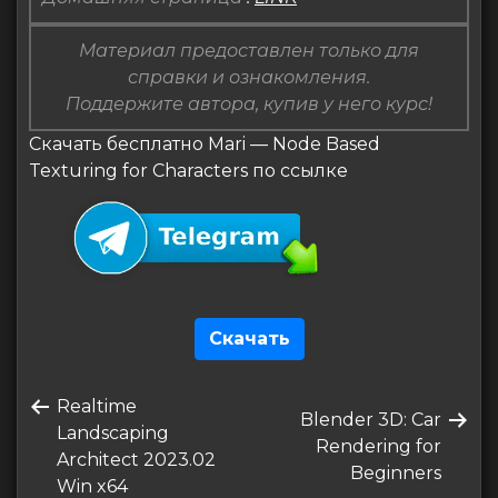
Материал предоставлен только для
справки и ознакомления.
Поддержите автора, купив у него курс!
Скачать бесплатно Mari — Node Based
Texturing for Characters по ссылке
Скачать
Навигация
Предыдущая
Realtime
по
Следующая
Blender 3D: Car
запись
Landscaping
запись
Rendering for
записям
Architect 2023.02
Beginners
Win x64