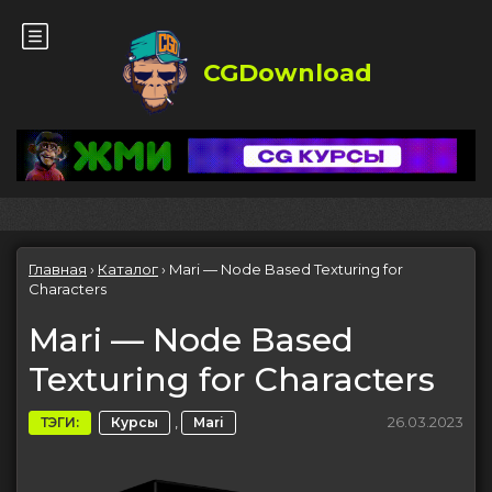
CGDownload
Главная
›
Каталог
›
Mari — Node Based Texturing for
Characters
Mari — Node Based
Texturing for Characters
,
26.03.2023
ТЭГИ:
Курсы
Mari