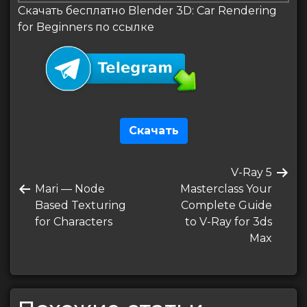
Скачать бесплатно Blender 3D: Car Rendering
for Beginners по ссылке
Скачать
Навигация
Следующая
V-Ray 5
по
Предыдущая
запись
Mari — Node
Masterclass Your
записям
запись
Based Texturing
Complete Guide
for Characters
to V-Ray for 3ds
Max