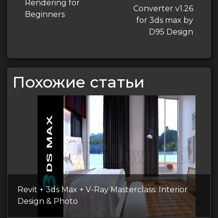
запись
Rendering for
Converter v1.26
Beginners
for 3ds max by
D95 Design
Похожие статьи
Revit + 3ds Max + V-Ray Masterclass: Interior
Design & Photo