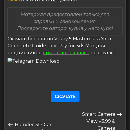
Материал предоставлен только для
справки и ознакомления.
Поддержите автора, купив у него курс!
Скачать бесплатно V-Ray 5 Masterclass Your
Complete Guide to V-Ray for 3ds Max для
подписчиков
приватного канала
по ссылке
Скачать
Навигация
Следующая
Smart Camera
по
запись
View v3.99 &
Предыдущая
Blender 3D: Car
записям
Camera