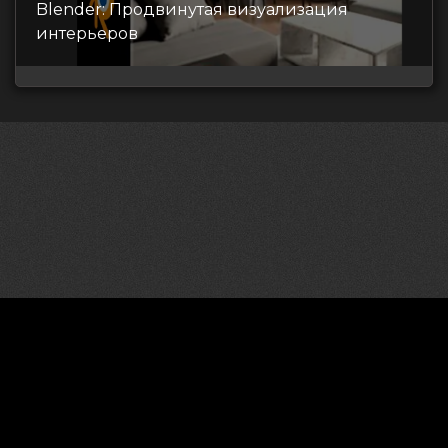
Blender: Продвинутая визуализация
интерьеров
©2026 CGDownload
Правообладателям (DMCA)
Как скачивать архивы в Телеграм
«
Все права принадлежат правообладателям
»