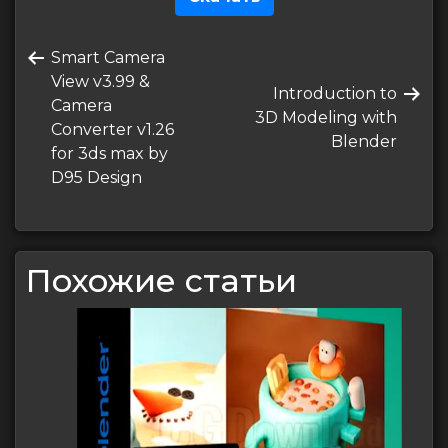
Навигация
Предыдущая
Smart Camera
по
запись
View v3.99 &
Следующая
Introduction to
записям
Camera
запись
3D Modeling with
Converter v1.26
Blender
for 3ds max by
D95 Design
Похожие статьи