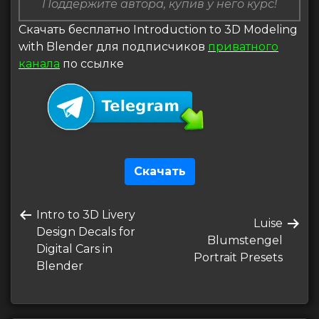
Поддержите автора, купив у него курс!
Скачать бесплатно Introduction to 3D Modeling
with Blender для подписчиков
приватного
канала
по ссылке
Скачать
Навигация
Предыдущая
Intro to 3D Livery
по
Следующа
Luise
запись
Design Decals for
запись
Blumstengel
записям
Digital Cars in
Portrait Presets
Blender