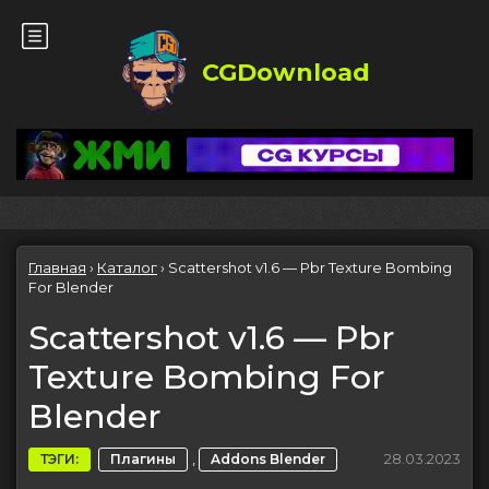
CGDownload
Главная
›
Каталог
›
Scattershot v1.6 — Pbr Texture Bombing
For Blender
Scattershot v1.6 — Pbr
Texture Bombing For
Blender
,
28.03.2023
ТЭГИ:
Плагины
Addons Blender