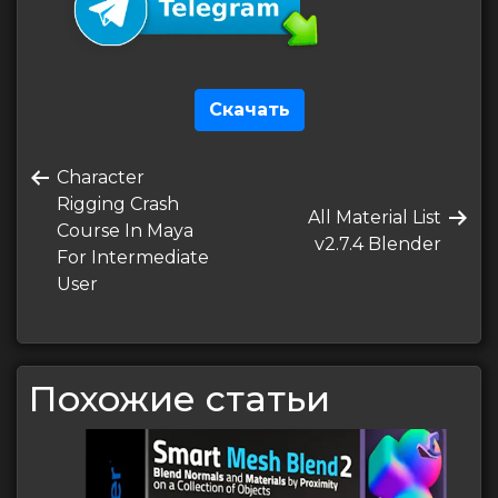
Скачать
Навигация
Предыдущая
Character
по
запись
Rigging Crash
Следующая
All Material List
записям
Course In Maya
запись
v2.7.4 Blender
For Intermediate
User
Похожие статьи