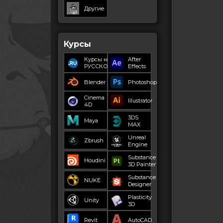
Другие
Курсы
Курсы на
After
РУССКОМ
Effects
Blender
Photoshop
Cinema
Illustrator
4D
3DS
Maya
MAX
Unreal
Zbrush
Engine
Substance
Houdini
3D Painter
Substance
NUKE
Designer
Plasticity
Unity
3D
Revit
AutoCAD