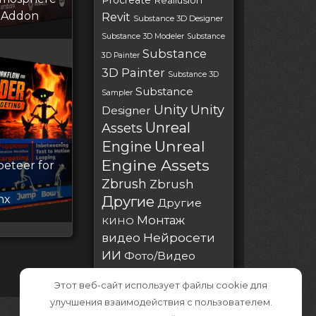
Procreate
Reallusion
 Addon
Revit
Substance 3D Designer
Substance 3D Modeler
Substance
Substance
3D Painter
3D Painter
Substance 3D
Substance
Sampler
Unity
Unity
Designer
Unreal
Assets
Unreal
Engine
Engine Assets
eteer for
Zbrush
Zbrush
nx
Другие
Другие
Монтаж
КИНО
Нейросети
видео
ИИ
Фото/Видео
Этот веб-сайт использует файлы cookie для
улучшения взаимодействия с пользователем.