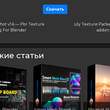
Скачать
гация
дущая
Следующая
hot v1.6 — Pbr Texture
Lily Texture Packer
запись
 For Blender
addon
сям
жие статьи
: Blender
Smart Mesh Blend —
Physical 