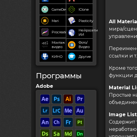
GameDev
IClone
Mari
Plasticity
All Materia
мира/сцен
Нейросети
Procreate
ИИ
управлени
Монтаж
Фото/
видео
Видео
Переименов
ссылки и т.
КИНО
Другие
Кроме тог
Программы
функции д
Adobe
Material Li
Простые н
объединен
Image List
Содержит т
неработаю
упрощает 