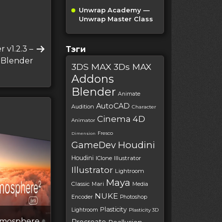
Unwrap Academy —
Unwrap Master Class
 v1.2.3 –
Тэги
 Blender
3DS MAX
3Ds MAX
Addons
Blender
Animate
AutoCAD
Audition
Character
Cinema 4D
Animator
Fresco
Dimension
Houdini
GameDev
Houdini
IClone
Illustrator
Illustrator
Lightroom
Maya
Classic
Mari
Media
NUKE
Encoder
Photoshop
Plasticity
Lightroom
Plasticity 3D
Atmosphere