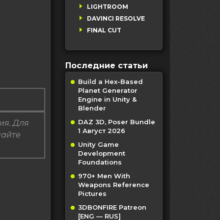
LIGHTROOM
DAVINCI RESOLVE
FINAL CUT
Последние статьи
Build a Hex-Based
Planet Generator
Engine in Unity &
Blender
DAZ 3D, Poser Bundle
ия. Для
1 Август 2026
пайте
Unity Game
Development
Foundations
970+ Men With
Weapons Reference
Pictures
3DBONFIRE Patreon
[ENG — RUS]