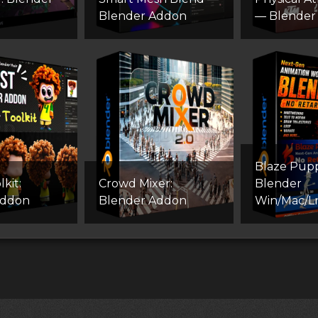
Blender Addon
— Blender
Blaze Pupp
lkit:
Crowd Mixer:
Blender
Addon
Blender Addon
Win/Mac/L