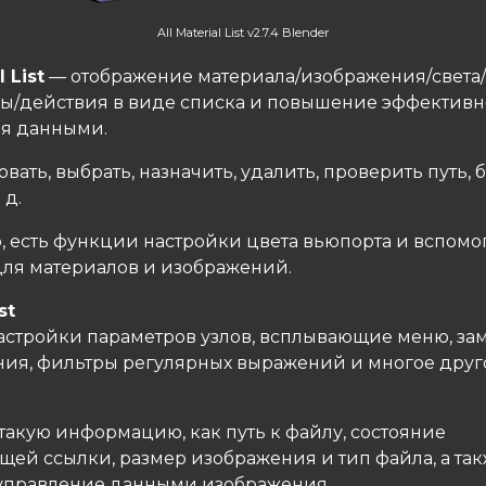
All Material List v2.7.4 Blender
l List
— отображение материала/изображения/света
ы/действия в виде списка и повышение эффективн
я данными.
ать, выбрать, назначить, удалить, проверить путь, 
 д.
о, есть функции настройки цвета вьюпорта и вспом
ля материалов и изображений.
st
астройки параметров узлов, всплывающие меню, за
ия, фильтры регулярных выражений и многое друг
акую ​​информацию, как путь к файлу, состояние
щей ссылки, размер изображения и тип файла, а та
управление данными изображения.