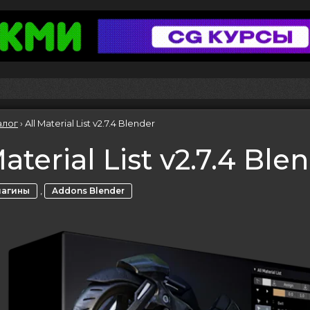
алог
›
All Material List v2.7.4 Blender
Material List v2.7.4 Ble
,
лагины
Addons Blender