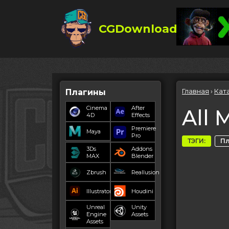
CGDownload
Главная
›
Кат
Плагины
Cinema
After
All 
4D
Effects
Premiere
Maya
Pro
ТЭГИ:
П
3Ds
Addons
MAX
Blender
Zbrush
Reallusion
Illustrator
Houdini
Unreal
Unity
Engine
Assets
Assets