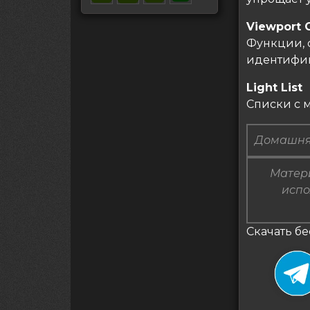
Viewport 
Функции, 
идентифик
Light List
Списки с м
Домашня
Матери
испо
Скачать бес