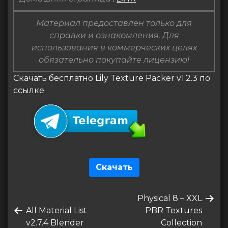
Материал предоставлен только для
справки и ознакомления. Для
использования в коммерческих целях
обязательно покупайте лицензию!
Скачать бесплатно Lily Texture Packer v1.2.3 по
ссылке
Скачать
Навигация
Следующая
Physical 8 – XXL
по
Предыдущая
запись
All Material List
PBR Textures
записям
запись
v2.7.4 Blender
Collection