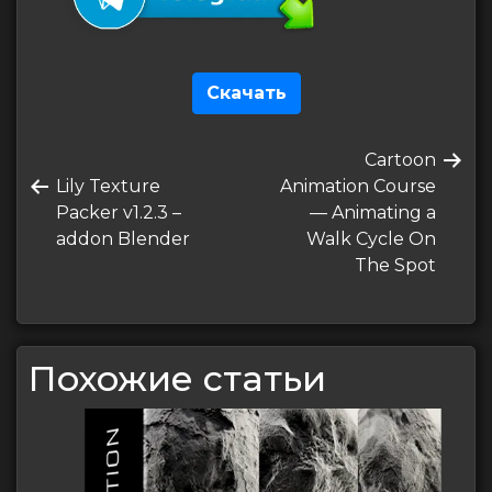
Скачать
Навигация
Следующая
Cartoon
по
Предыдущая
запись
Lily Texture
Animation Course
записям
запись
Packer v1.2.3 –
— Animating a
addon Blender
Walk Cycle On
The Spot
Похожие статьи