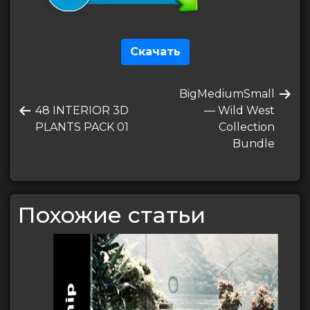
Скачать
Навигация
Следующая
BigMediumSmall
по
Предыдущая
запись
48 INTERIOR 3D
— Wild West
записям
запись
PLANTS PACK 01
Collection
Bundle
Похожие статьи