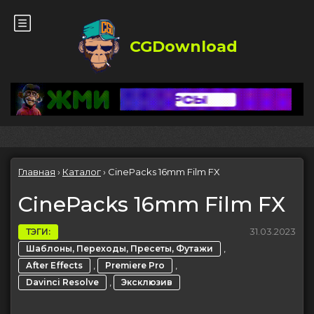
CGDownload
Главная
›
Каталог
›
CinePacks 16mm Film FX
CinePacks 16mm Film FX
31.03.2023
ТЭГИ:
,
Шаблоны, Переходы, Пресеты, Футажи
,
,
After Effects
Premiere Pro
,
Davinci Resolve
Эксклюзив