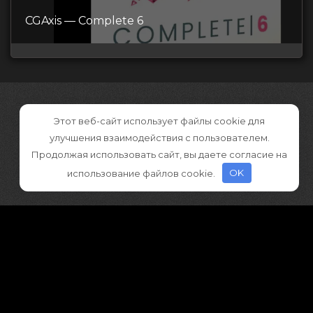
CGAxis — Complete 6
Этот веб-сайт использует файлы cookie для
улучшения взаимодействия с пользователем.
Продолжая использовать сайт, вы даете согласие на
использование файлов cookie.
OK
©2026 CGDownload
Правообладателям (DMCA)
Как скачивать архивы в Телеграм
«
Все права принадлежат правообладателям
»