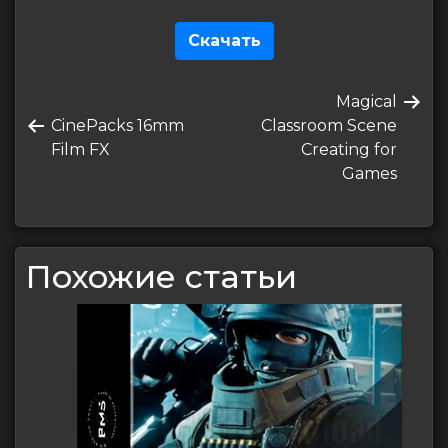
Скачать
Навигация
Следующая
Magical
по
Предыдущая
запись
CinePacks 16mm
Classroom Scene
записям
запись
Film FX
Creating for
Games
Похожие статьи