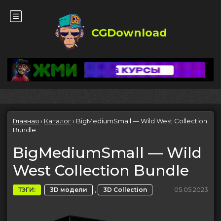
CGDownload
Главная
›
Каталог
›
BigMediumSmall — Wild West Collection
Bundle
BigMediumSmall — Wild
West Collection Bundle
,
05.05.2023
ТЭГИ:
3D модели
3D Collection