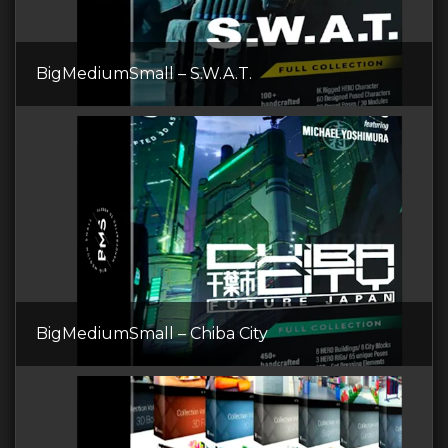
BigMediumSmall – S.W.A.T.
BigMediumSmall – Chiba City