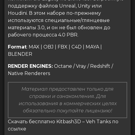
поддержку файлов Unreal, Unity или
Houdini. В этом наборе по-прежнему
используются специальные/глянцевые
материалы 3.0, и он не был обновлен до
рабочего процесса 4.0 PBR.
Format
: MAX | OBJ | FBX | C4D | MAYA |
BLENDER
RENDER ENGINES:
Octane / Vray / Redshift /
Native Renderers
Материал предоставлен только для
справки и ознакомления. Для
использования в коммерческих целях
обязательно покупайте лицензию!
Скачать бесплатно Kitbash3D – Veh Tanks по
ссылке