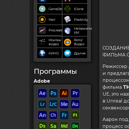
GameDev
IClone
Mari
Plasticity
Нейросети
Procreate
ИИ
Монтаж
Фото/
видео
Видео
СОЗДАНИ
КИНО
Другие
ФИЛЬМА 
Режиссер 
Программы
и предлаг
процессом
Adobe
фильма
TH
UE, это на
в Unreal 
секвенсор
Аарон под
процесс о