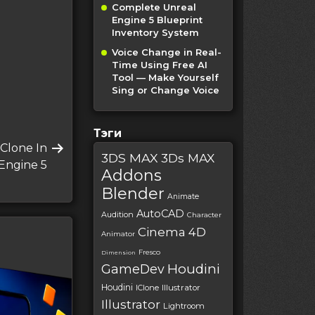
Complete Unreal
Engine 5 Blueprint
Inventory System
Voice Change in Real-
Time Using Free AI
Tool — Make Yourself
Sing or Change Voice
Тэги
Clone In
3DS MAX
3Ds MAX
Engine 5
Addons
Blender
Animate
AutoCAD
Audition
Character
Cinema 4D
Animator
Fresco
Dimension
Houdini
GameDev
Houdini
IClone
Illustrator
Illustrator
Lightroom