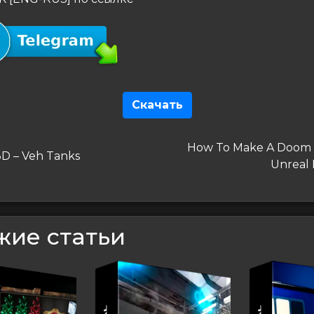
Скачать
гация
Следующая
How To Make A Doom 
дущая
3D – Veh Tanks
запись
Unreal 
сям
жие статьи