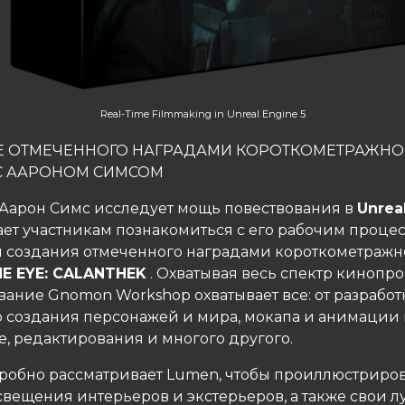
Real-Time Filmmaking in Unreal Engine 5
Е ОТМЕЧЕННОГО НАГРАДАМИ КОРОТКОМЕТРАЖНО
С ААРОНОМ СИМСОМ
Аарон Симс исследует мощь повествования в
Unrea
ает участникам познакомиться с его рабочим проце
 создания отмеченного наградами короткометражн
E EYE: CALANTHEK
. Охватывая весь спектр кинопр
звание Gnomon Workshop охватывает все: от разрабо
до создания персонажей и мира, мокапа и анимации 
е, редактирования и многого другого.
робно рассматривает Lumen, чтобы проиллюстриро
свещения интерьеров и экстерьеров, а также свои 