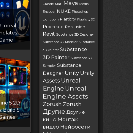
Maya
Classic
Mari
Media
NUKE
Encoder
Photoshop
Plasticity
Lightroom
Plasticity 3D
 Unreal
Procreate
Reallusion
mplates
Revit
Substance 3D Designer
 Game
Substance 3D Modeler
Substance
Substance
3D Painter
3D Painter
Substance 3D
Substance
Sampler
Unity
Unity
Designer
Unreal
Assets
Unreal
Engine
Engine Assets
ine 5 2D
Zbrush
Zbrush
: Build 5
Другие
Другие
 Games
Монтаж
КИНО
Нейросети
видео