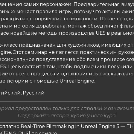
вещения самих персонажей. Предварительная визу
 движке меняет правила игры, потому что активы ожи
раскрывают творческие возможности. После того, к
на ​​и история доработана, монтаж объединяет филь
 все новейшие методы производства UE5 в реально
ер-класс предназначен для художников, имеющих оп
ngine. Этот семинар не является практическим руков
ессиональное представление обо всем процессе со
E5. Цель состоит в том, чтобы подписчики получили
вие от всего процесса и вдохновились рассказывать
ые истории с помощью Unreal Engine.
лийский, Русский
риал предоставлен только для справки и ознакомл
Поддержите автора, купив у него курс!
сплатно Real-Time Filmmaking in Unreal Engine 5 — T
 [ENG-RUS] по ссылке