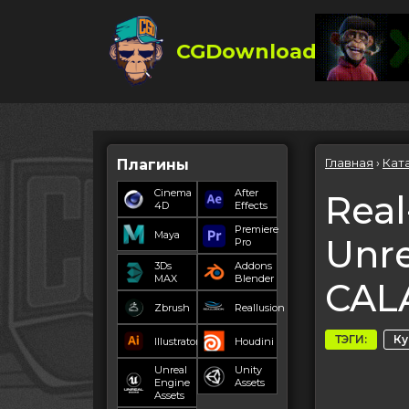
CGDownload
Главная
›
Кат
Плагины
Cinema
After
Real
4D
Effects
Premiere
Maya
Unre
Pro
3Ds
Addons
MAX
Blender
CAL
Zbrush
Reallusion
ТЭГИ:
К
Illustrator
Houdini
Unreal
Unity
Engine
Assets
Assets