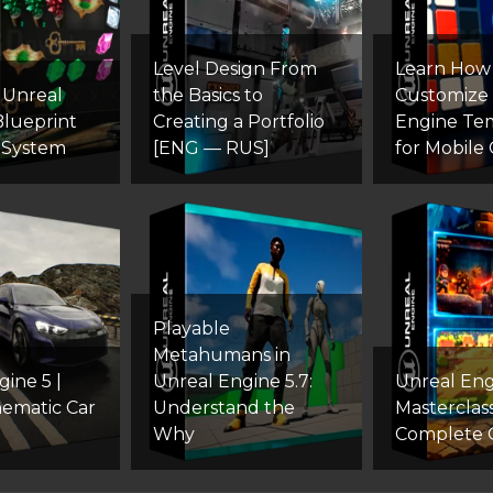
Level Design From
Learn How
 Unreal
the Basics to
Customize
Blueprint
Creating a Portfolio
Engine Te
 System
[ENG — RUS]
for Mobile
Playable
Metahumans in
ine 5 |
Unreal Engine 5.7:
Unreal Eng
nematic Car
Understand the
Masterclass
Why
Complete