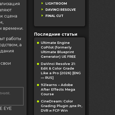
ализация
LIGHTROOM
вляют
DAVINCI RESOLVE
ак сцена
FINAL CUT
м,
м времени.
Последние статьи
ыт работы
Ultimate Engine
одством, а
CoPilot (formerly
здания
Ultimate Blueprint
Generator) UE FREE
 свои
DaVinci Resolve 21:
Edit & Color Grade
Like a Pro (2026) [ENG
— RUS]
92learns – Adobe
After Effects Mega
ения.
Course
CineDream: Color
Grading Plugin для Pr,
HE EYE
DVR и FCP Win