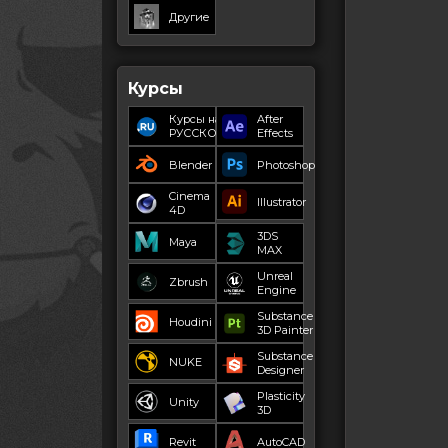
Другие
Курсы
Курсы на
After
РУССКОМ
Effects
Blender
Photoshop
Cinema
Illustrator
4D
3DS
Maya
MAX
Unreal
Zbrush
Engine
Substance
Houdini
3D Painter
Substance
NUKE
Designer
Plasticity
Unity
3D
Revit
AutoCAD