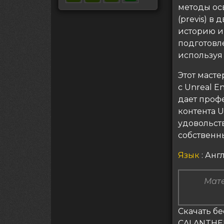
методы ос
(previs) в
историю и 
подготовле
используя
Этот маст
с Unreal E
дает проф
контента U
удовольст
собственн
Язык
: Анг
Мате
Скачать бе
CALANTHEK