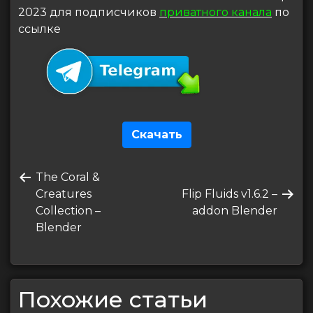
2023 для подписчиков
приватного канала
по
ссылке
Скачать
Навигация
Предыдущая
The Coral &
по
запись
Следующая
Creatures
Flip Fluids v1.6.2 –
записям
запись
Collection –
addon Blender
Blender
Похожие статьи