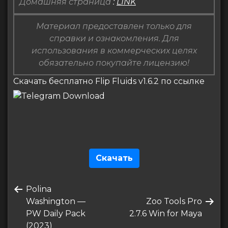
Домашняя страница
:
LINK
Материал предоставлен только для
справки и ознакомления. Для
использования в коммерческих целях
обязательно покупайте лицензию!
Скачать бесплатно Flip Fluids v1.6.2 по ссылке
Скачать
Навигация
Предыдущая
Polina
по
запись
Следующая
Washington —
Zoo Tools Pro
записям
запись
PW Daily Pack
2.7.6 Win for Maya
(2023)